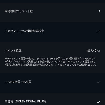
同時視聴アカウント数
4
アカウントごとの機能制限設定
ポイント還元
最⼤40%
※
※
40％ポイント還元の対象は、クレジットカード決済による作品の購入 / レンタルです。
※
iOSアプリのUコイン決済による作品の購入 / レンタルは、20％のポイント還元です。
※
還元の対象外となる決済方法や商品があります。くわしくは
こちら
をご確認ください。
フルHD画質 / 4K画質
⾼⾳質（DOLBY DIGITAL PLUS）