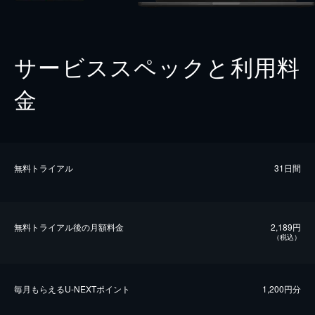
サービススペックと利用料
金
無料トライアル
31日間
無料トライアル後の⽉額料金
2,189円
（税込）
毎⽉もらえるU-NEXTポイント
1,200円分