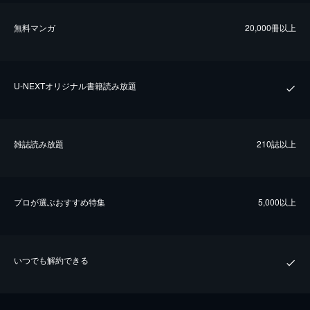
無料マンガ
20,000冊以上
U-NEXTオリジナル書籍読み放題
雑誌読み放題
210誌以上
プロが選ぶおすすめ特集
5,000以上
いつでも解約できる