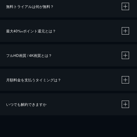
無料トライアルは何が無料？
※
最大40%
ポイント還元とは？
※
※
作品によって必要なポイントが異なります。
フルHD画質 / 4K画質とは？
月額料金を支払うタイミングは？
※
40％ポイント還元の対象は、クレジットカード決済による作品の購入 / レンタルです。
※
iOSアプリのUコイン決済による作品の購入 / レンタルは、20％のポイント還元です。
※
還元の対象外となる決済方法や商品があります。くわしくは
こちら
をご確認ください。
いつでも解約できますか