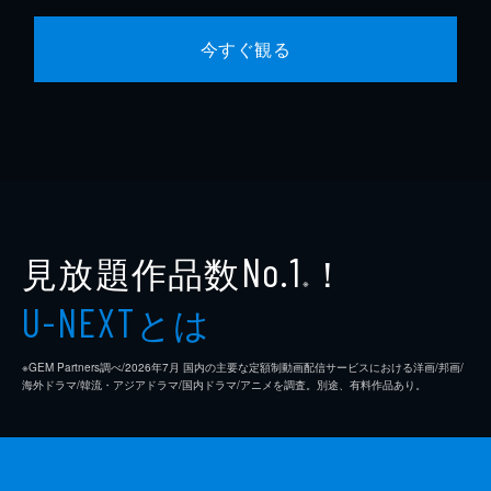
今すぐ観る
見放題作品数
！
No.1
※
とは
U-NEXT
※GEM Partners調べ/2026年7⽉ 国内の主要な定額制動画配信サービスにおける洋画/邦画/
海外ドラマ/韓流・アジアドラマ/国内ドラマ/アニメを調査。別途、有料作品あり。