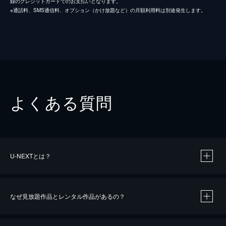
録のクレジットカードでのお支払いとなります。
※通話料、SMS通信料、オプション（かけ放題など）の月額利用料は別途発生します。
よくある質問
U-NEXTとは？
なぜ見放題作品とレンタル作品があるの？