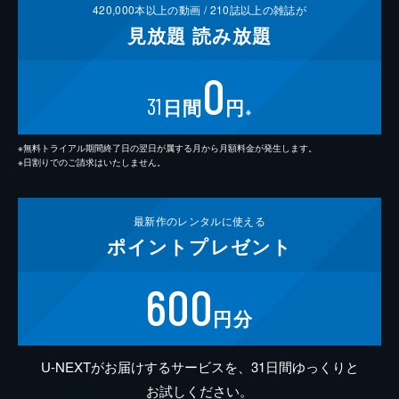
420,000
本以上の動画 /
210
誌以上の雑誌が
見放題
読み放題
0
31
日間
円
※
※無料トライアル期間終了日の翌日が属する月から月額料金が発生します。
※日割りでのご請求はいたしません。
最新作の
レンタルに使える
ポイント
プレゼント
600
円分
U-NEXTがお届けするサービスを、31日間ゆっくりと
お試しください。