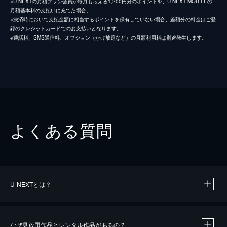
※U-NEXTの月額プラン会員が毎月もらえる1,200円分のポイントを、U-NEXT MOBILEの
月額基本料の支払いに充てた場合。
※決済時において支払金額に相当するポイントを保有していない場合、差額分の料金はご登
録のクレジットカードでのお支払いとなります。
※通話料、SMS通信料、オプション（かけ放題など）の月額利用料は別途発生します。
よくある質問
U-NEXTとは？
なぜ見放題作品とレンタル作品があるの？