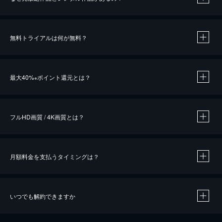
無料トライアルは何が無料？
※
最大40%
ポイント還元とは？
※
※
作品によって必要なポイントが異なります。
フルHD画質 / 4K画質とは？
月額料金を支払うタイミングは？
※
40％ポイント還元の対象は、クレジットカード決済による作品の購入 / レンタルです。
※
iOSアプリのUコイン決済による作品の購入 / レンタルは、20％のポイント還元です。
※
還元の対象外となる決済方法や商品があります。くわしくは
こちら
をご確認ください。
いつでも解約できますか