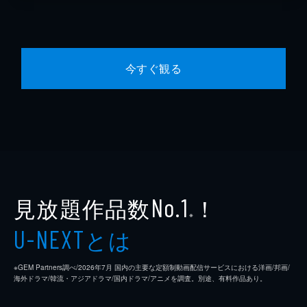
今すぐ観る
見放題作品数
！
No.1
※
とは
U-NEXT
※GEM Partners調べ/2026年7⽉ 国内の主要な定額制動画配信サービスにおける洋画/邦画/
海外ドラマ/韓流・アジアドラマ/国内ドラマ/アニメを調査。別途、有料作品あり。