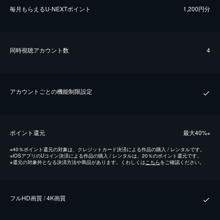
毎⽉もらえるU-NEXTポイント
1,200円分
同時視聴アカウント数
4
アカウントごとの機能制限設定
ポイント還元
最⼤40%
※
※
40％ポイント還元の対象は、クレジットカード決済による作品の購入 / レンタルです。
※
iOSアプリのUコイン決済による作品の購入 / レンタルは、20％のポイント還元です。
※
還元の対象外となる決済方法や商品があります。くわしくは
こちら
をご確認ください。
フルHD画質 / 4K画質