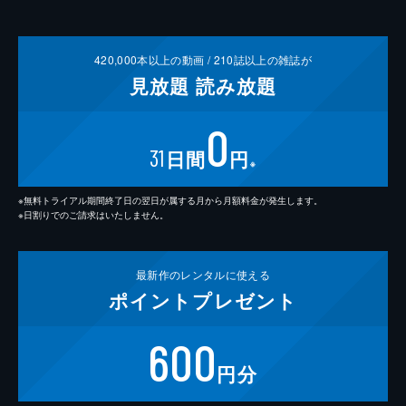
420,000
本以上の動画 /
210
誌以上の雑誌が
見放題
読み放題
0
31
日間
円
※
※無料トライアル期間終了日の翌日が属する月から月額料金が発生します。
※日割りでのご請求はいたしません。
最新作の
レンタルに使える
ポイント
プレゼント
600
円分