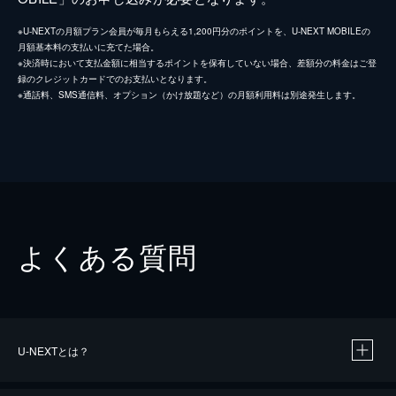
※U-NEXTの月額プラン会員が毎月もらえる1,200円分のポイントを、U-NEXT MOBILEの
月額基本料の支払いに充てた場合。
※決済時において支払金額に相当するポイントを保有していない場合、差額分の料金はご登
録のクレジットカードでのお支払いとなります。
※通話料、SMS通信料、オプション（かけ放題など）の月額利用料は別途発生します。
よくある質問
U-NEXTとは？