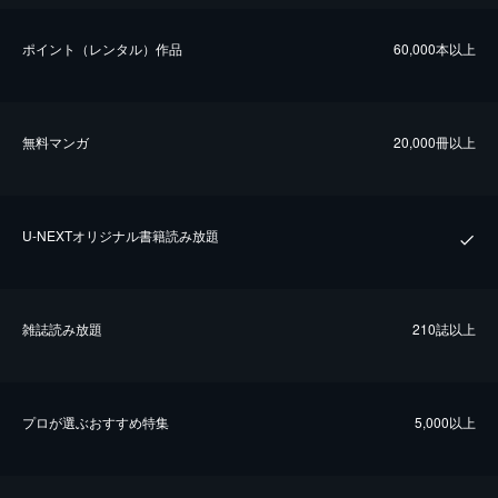
ポイント（レンタル）作品
60,000本以上
無料マンガ
20,000冊以上
U-NEXTオリジナル書籍読み放題
雑誌読み放題
210誌以上
プロが選ぶおすすめ特集
5,000以上