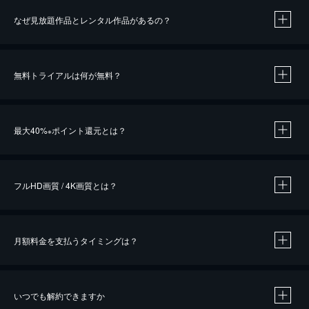
なぜ見放題作品とレンタル作品があるの？
無料トライアルは何が無料？
※
最大40%
ポイント還元とは？
※
※
作品によって必要なポイントが異なります。
フルHD画質 / 4K画質とは？
月額料金を支払うタイミングは？
※
40％ポイント還元の対象は、クレジットカード決済による作品の購入 / レンタルです。
※
iOSアプリのUコイン決済による作品の購入 / レンタルは、20％のポイント還元です。
※
還元の対象外となる決済方法や商品があります。くわしくは
こちら
をご確認ください。
いつでも解約できますか