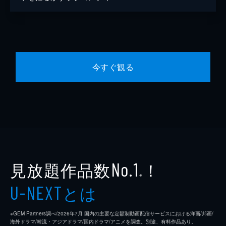
今すぐ観る
見放題作品数
！
No.1
※
とは
U-NEXT
※GEM Partners調べ/2026年7⽉ 国内の主要な定額制動画配信サービスにおける洋画/邦画/
海外ドラマ/韓流・アジアドラマ/国内ドラマ/アニメを調査。別途、有料作品あり。