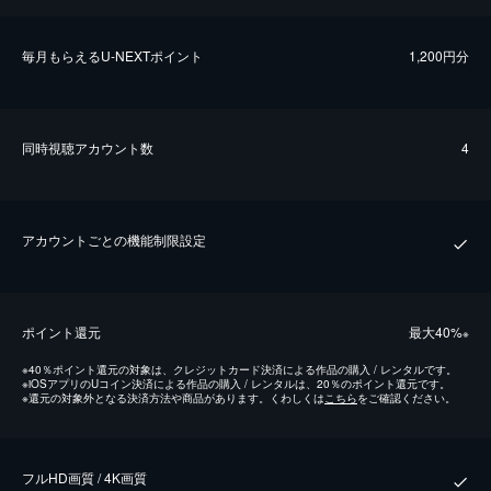
毎⽉もらえるU-NEXTポイント
1,200円分
同時視聴アカウント数
4
アカウントごとの機能制限設定
ポイント還元
最⼤40%
※
※
40％ポイント還元の対象は、クレジットカード決済による作品の購入 / レンタルです。
※
iOSアプリのUコイン決済による作品の購入 / レンタルは、20％のポイント還元です。
※
還元の対象外となる決済方法や商品があります。くわしくは
こちら
をご確認ください。
フルHD画質 / 4K画質