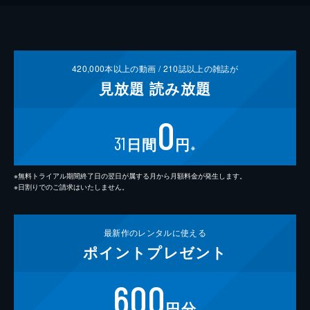
420,000
本以上の動画 /
210
誌以上の雑誌が
見放題
読み放題
0
31
日間
円
※
※無料トライアル期間終了日の翌日が属する月から月額料金が発生します。
※日割りでのご請求はいたしません。
最新作の
レンタルに使える
ポイント
プレゼント
600
円分