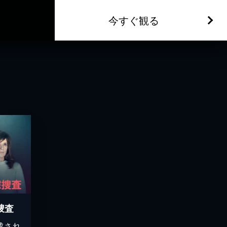
今すぐ観る
捜査
成され