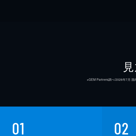
見
※GEM Partners調べ/20
01
02