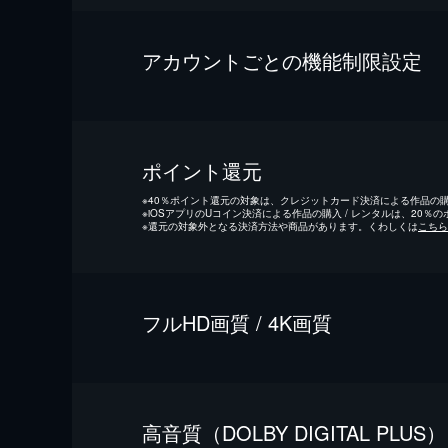
アカウントごとの機能制限設定
ポイント還元
※
40％ポイント還元の対象は、クレジットカード決済による作品の購入
※
iOSアプリのUコイン決済による作品の購入 / レンタルは、20％
※
還元の対象外となる決済方法や商品があります。くわしくは
こちら
フルHD画質 / 4K画質
⾼⾳質（DOLBY DIGITAL PLUS）