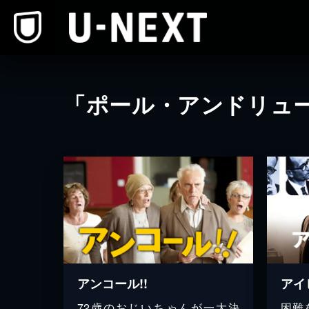
本文へスキップ
「ポール・アンドリュ
アンコール!!
72歳のおじいちゃんが一大決
困難