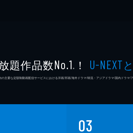
放題作品数
！
No.1
U-NEXT
※
26年7⽉ 国内の主要な定額制動画配信サービスにおける洋画/邦画/海外ドラマ/韓流・アジアドラマ/国内ドラ
03