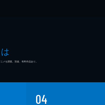
とは
マ/アニメを調査。別途、有料作品あり。
04