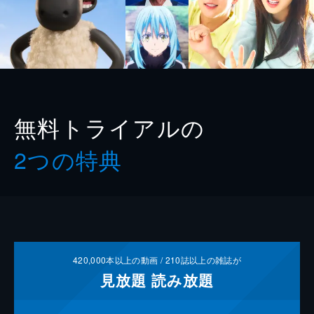
無料トライアルの
2つの特典
420,000
本以上の動画 /
210
誌以上の雑誌が
見放題
読み放題