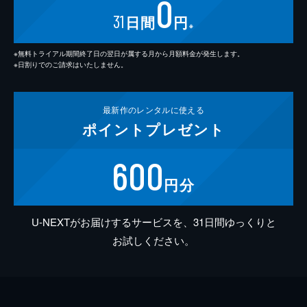
0
31
日間
円
※
※無料トライアル期間終了日の翌日が属する月から月額料金が発生します。
※日割りでのご請求はいたしません。
最新作の
レンタルに使える
ポイント
プレゼント
600
円分
U-NEXTがお届けするサービスを、31日間ゆっくりと
お試しください。