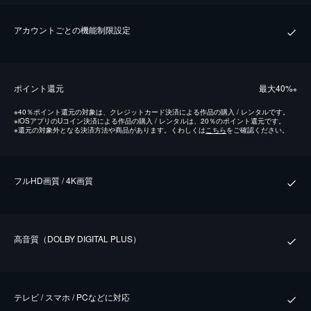
アカウントごとの機能制限設定
ポイント還元
最⼤40%
※
※
40％ポイント還元の対象は、クレジットカード決済による作品の購入 / レンタルです。
※
iOSアプリのUコイン決済による作品の購入 / レンタルは、20％のポイント還元です。
※
還元の対象外となる決済方法や商品があります。くわしくは
こちら
をご確認ください。
フルHD画質 / 4K画質
⾼⾳質（DOLBY DIGITAL PLUS）
テレビ / スマホ / PCなどに対応