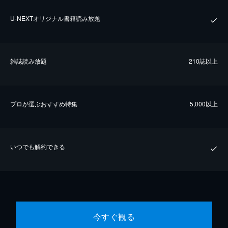
U-NEXTオリジナル書籍読み放題
雑誌読み放題
210誌以上
プロが選ぶおすすめ特集
5,000以上
いつでも解約できる
今すぐ観る