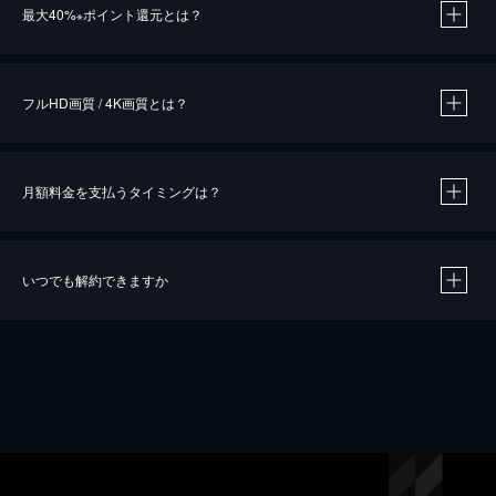
最大40%
ポイント還元とは？
※
※
作品によって必要なポイントが異なります。
フルHD画質 / 4K画質とは？
月額料金を支払うタイミングは？
※
40％ポイント還元の対象は、クレジットカード決済による作品の購入 / レンタルです。
※
iOSアプリのUコイン決済による作品の購入 / レンタルは、20％のポイント還元です。
※
還元の対象外となる決済方法や商品があります。くわしくは
こちら
をご確認ください。
いつでも解約できますか
こちら