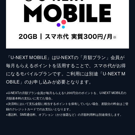
「U-NEXT MOBILE」はU-NEXTの「月額プラン」会員が
毎月もらえるポイントを活用することで、スマホ代がお得
になるモバイルプランです。ご利用には別途「U-NEXT M
OBILE」のお申し込みが必要となります。
※U-NEXTの月額プラン会員が毎月もらえる1,200円分のポイントを、U-NEXT MOBILEの
月額基本料の支払いに充てた場合。
※決済時において支払金額に相当するポイントを保有していない場合、差額分の料金はご登
録のクレジットカードでのお支払いとなります。
※通話料、SMS通信料、オプション（かけ放題など）の月額利用料は別途発生します。