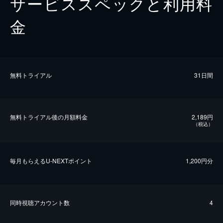
サービススペックと利用料
金
無料トライアル
31日間
無料トライアル後の⽉額料金
2,189円
（税込）
毎⽉もらえるU-NEXTポイント
1,200円分
同時視聴アカウント数
4