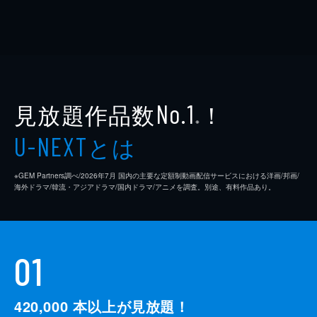
見放題作品数
！
No.1
※
とは
U-NEXT
※GEM Partners調べ/2026年7⽉ 国内の主要な定額制動画配信サービスにおける洋画/邦画/
海外ドラマ/韓流・アジアドラマ/国内ドラマ/アニメを調査。別途、有料作品あり。
01
420,000
本以上が見放題！