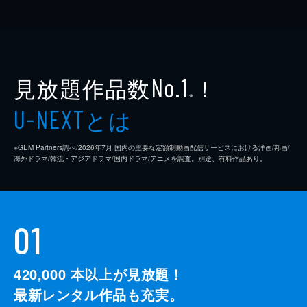
見放題作品数
！
No.1
※
とは
U-NEXT
※GEM Partners調べ/2026年7⽉ 国内の主要な定額制動画配信サービスにおける洋画/邦画/
海外ドラマ/韓流・アジアドラマ/国内ドラマ/アニメを調査。別途、有料作品あり。
01
420,000
本以上が見放題！
最新レンタル作品も充実。