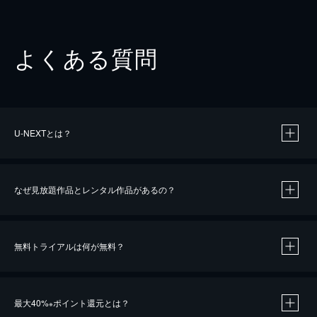
よくある質問
U-NEXTとは？
なぜ見放題作品とレンタル作品があるの？
無料トライアルは何が無料？
※
最大40%
ポイント還元とは？
※