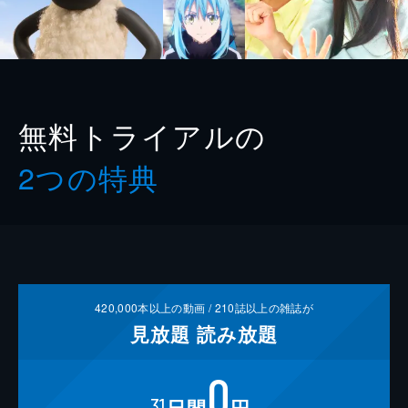
無料トライアルの
2つの特典
420,000
本以上の動画 /
210
誌以上の雑誌が
見放題
読み放題
0
31
日間
円