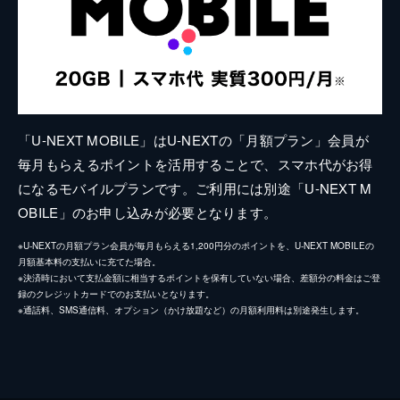
「U-NEXT MOBILE」はU-NEXTの「月額プラン」会員が
毎月もらえるポイントを活用することで、スマホ代がお得
になるモバイルプランです。ご利用には別途「U-NEXT M
OBILE」のお申し込みが必要となります。
※U-NEXTの月額プラン会員が毎月もらえる1,200円分のポイントを、U-NEXT MOBILEの
月額基本料の支払いに充てた場合。
※決済時において支払金額に相当するポイントを保有していない場合、差額分の料金はご登
録のクレジットカードでのお支払いとなります。
※通話料、SMS通信料、オプション（かけ放題など）の月額利用料は別途発生します。