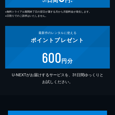
※
※無料トライアル期間終了日の翌日が属する月から月額料金が発生します。
※日割りでのご請求はいたしません。
最新作の
レンタルに使える
ポイント
プレゼント
600
円分
U-NEXTがお届けするサービスを、31日間ゆっくりと
お試しください。