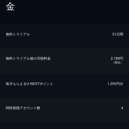
金
無料トライアル
31日間
無料トライアル後の⽉額料金
2,189円
（税込）
毎⽉もらえるU-NEXTポイント
1,200円分
同時視聴アカウント数
4