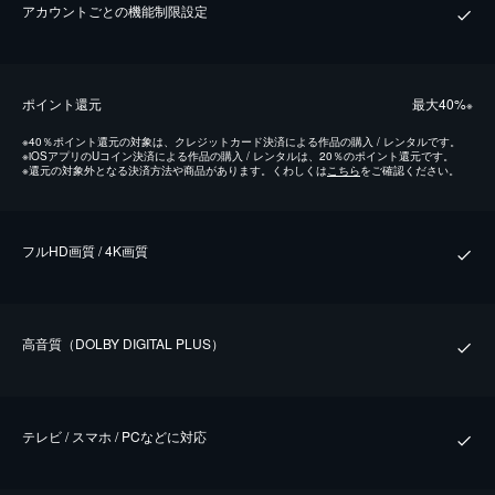
アカウントごとの機能制限設定
ポイント還元
最⼤40%
※
※
40％ポイント還元の対象は、クレジットカード決済による作品の購入 / レンタルです。
※
iOSアプリのUコイン決済による作品の購入 / レンタルは、20％のポイント還元です。
※
還元の対象外となる決済方法や商品があります。くわしくは
こちら
をご確認ください。
フルHD画質 / 4K画質
⾼⾳質（DOLBY DIGITAL PLUS）
テレビ / スマホ / PCなどに対応