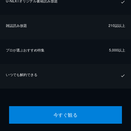
U-NEXTオリジナル書籍読み放題
雑誌読み放題
210誌以上
プロが選ぶおすすめ特集
5,000以上
いつでも解約できる
今すぐ観る