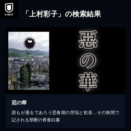
本文へスキップ
「上村彩子」の検索結果
惡の華
誰もが通るであろう思春期の苦悩と歓喜…その狭間で
記される禁断の青春白書