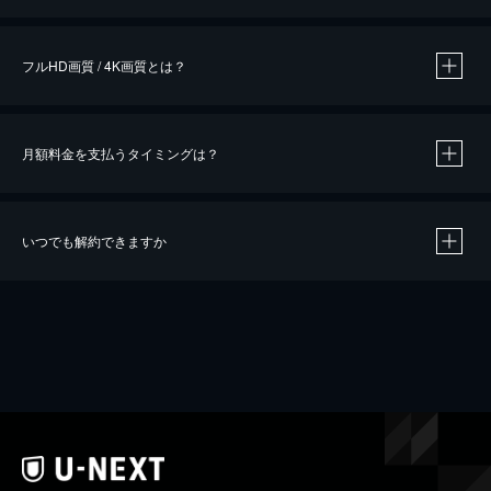
※
作品によって必要なポイントが異なります。
フルHD画質 / 4K画質とは？
月額料金を支払うタイミングは？
※
40％ポイント還元の対象は、クレジットカード決済による作品の購入 / レンタルです。
※
iOSアプリのUコイン決済による作品の購入 / レンタルは、20％のポイント還元です。
※
還元の対象外となる決済方法や商品があります。くわしくは
こちら
をご確認ください。
いつでも解約できますか
こちら