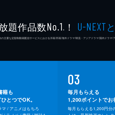
放題作品数
！
No.1
U-NEXT
※
26年7⽉ 国内の主要な定額制動画配信サービスにおける洋画/邦画/海外ドラマ/韓流・アジアドラマ/国内ドラ
03
書籍も
毎月もらえる
XTひとつでOK。
1,200
ポイントでお
ドラマ / アニメはもちろ
毎月もらえる1,200円分