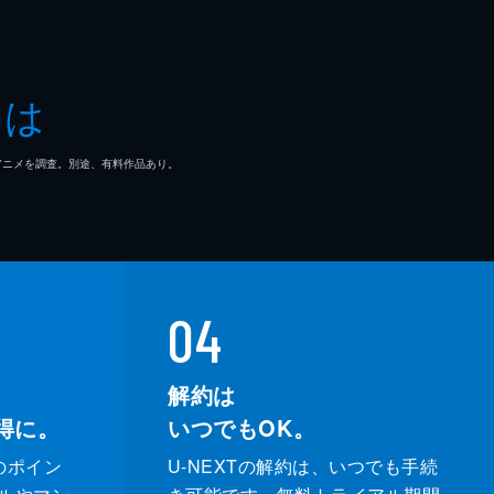
とは
マ/アニメを調査。別途、有料作品あり。
04
解約は
得に。
いつでもOK。
のポイン
U-NEXTの解約は、いつでも手続