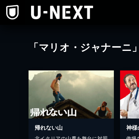
本文へスキップ
「マリオ・ジャナーニ
帰れない山
神様
北イタリアの山麓を舞台に対照
傲慢