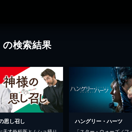
」の検索結果
の思し召し
ハングリー・ハーツ
な天才外科医とムショ帰り
「スター・ウォーズ／フ