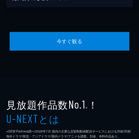
今すぐ観る
見放題作品数
！
No.1
※
とは
U-NEXT
※GEM Partners調べ/2026年7⽉ 国内の主要な定額制動画配信サービスにおける洋画/邦画/
海外ドラマ/韓流・アジアドラマ/国内ドラマ/アニメを調査。別途、有料作品あり。