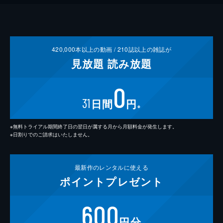
420,000
本以上の動画 /
210
誌以上の雑誌が
見放題
読み放題
0
31
日間
円
※
※無料トライアル期間終了日の翌日が属する月から月額料金が発生します。
※日割りでのご請求はいたしません。
最新作の
レンタルに使える
ポイント
プレゼント
600
円分