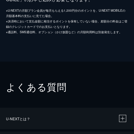
※U-NEXTの月額プラン会員が毎月もらえる1,200円分のポイントを、U-NEXT MOBILEの
月額基本料の支払いに充てた場合。
※決済時において支払金額に相当するポイントを保有していない場合、差額分の料金はご登
録のクレジットカードでのお支払いとなります。
※通話料、SMS通信料、オプション（かけ放題など）の月額利用料は別途発生します。
よくある質問
U-NEXTとは？