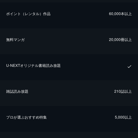
ポイント（レンタル）作品
60,000本以上
無料マンガ
20,000冊以上
U-NEXTオリジナル書籍読み放題
雑誌読み放題
210誌以上
プロが選ぶおすすめ特集
5,000以上