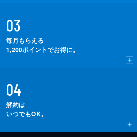
03
毎月もらえる
1,200
ポイントでお得に。
04
解約は
いつでもOK。