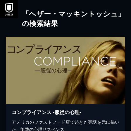
本文へスキップ
「ヘザー・マッキントッシュ」
の検索結果
コンプライアンス -服従の心理-
アメリカのファストフード店で起きた実話を元に描い
た、衝撃の心理サスペンス