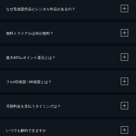
なぜ見放題作品とレンタル作品があるの？
無料トライアルは何が無料？
※
最大40%
ポイント還元とは？
※
※
作品によって必要なポイントが異なります。
フルHD画質 / 4K画質とは？
月額料金を支払うタイミングは？
※
40％ポイント還元の対象は、クレジットカード決済による作品の購入 / レンタルです。
※
iOSアプリのUコイン決済による作品の購入 / レンタルは、20％のポイント還元です。
※
還元の対象外となる決済方法や商品があります。くわしくは
こちら
をご確認ください。
いつでも解約できますか