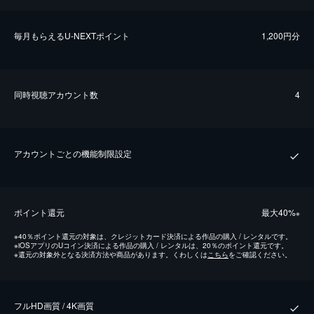
毎⽉もらえるU-NEXTポイント
1,200円分
同時視聴アカウント数
4
アカウントごとの機能制限設定
ポイント還元
最⼤40%
※
※
40％ポイント還元の対象は、クレジットカード決済による作品の購入 / レンタルです。
※
iOSアプリのUコイン決済による作品の購入 / レンタルは、20％のポイント還元です。
※
還元の対象外となる決済方法や商品があります。くわしくは
こちら
をご確認ください。
フルHD画質 / 4K画質