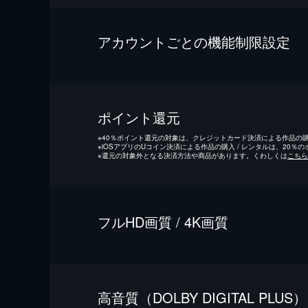
アカウントごとの機能制限設定
ポイント還元
※
40％ポイント還元の対象は、クレジットカード決済による作品の購入
※
iOSアプリのUコイン決済による作品の購入 / レンタルは、20％
※
還元の対象外となる決済方法や商品があります。くわしくは
こちら
フルHD画質 / 4K画質
⾼⾳質（DOLBY DIGITAL PLUS）