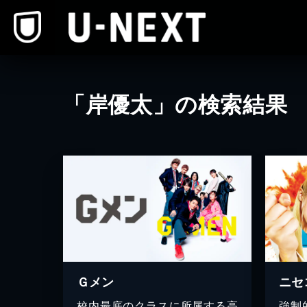
本文へスキップ
「岸優太」の検索結果
Ｇメン
ニセ
校内最底のクラスに所属する高
強制