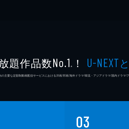
放題作品数
！
No.1
U-NEXT
※
26年7⽉ 国内の主要な定額制動画配信サービスにおける洋画/邦画/海外ドラマ/韓流・アジアドラマ/国内ドラ
03