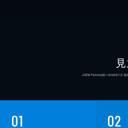
見
※GEM Partners調べ/20
01
02