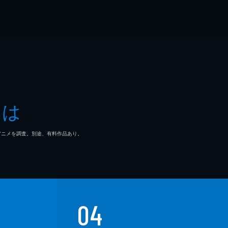
とは
マ/アニメを調査。別途、有料作品あり。
04