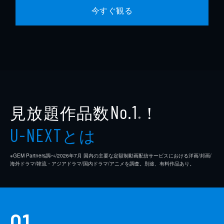
今すぐ観る
見放題作品数
！
No.1
※
とは
U-NEXT
※GEM Partners調べ/2026年7⽉ 国内の主要な定額制動画配信サービスにおける洋画/邦画/
海外ドラマ/韓流・アジアドラマ/国内ドラマ/アニメを調査。別途、有料作品あり。
01