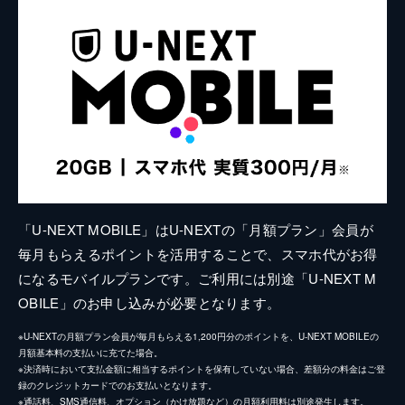
「U-NEXT MOBILE」はU-NEXTの「月額プラン」会員が
毎月もらえるポイントを活用することで、スマホ代がお得
になるモバイルプランです。ご利用には別途「U-NEXT M
OBILE」のお申し込みが必要となります。
※U-NEXTの月額プラン会員が毎月もらえる1,200円分のポイントを、U-NEXT MOBILEの
月額基本料の支払いに充てた場合。
※決済時において支払金額に相当するポイントを保有していない場合、差額分の料金はご登
録のクレジットカードでのお支払いとなります。
※通話料、SMS通信料、オプション（かけ放題など）の月額利用料は別途発生します。