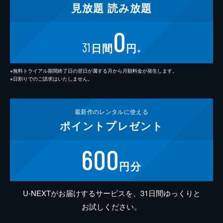
見放題
読み放題
0
31
日間
円
※
※無料トライアル期間終了日の翌日が属する月から月額料金が発生します。
※日割りでのご請求はいたしません。
最新作の
レンタルに使える
ポイント
プレゼント
600
円分
U-NEXTがお届けするサービスを、31日間ゆっくりと
お試しください。