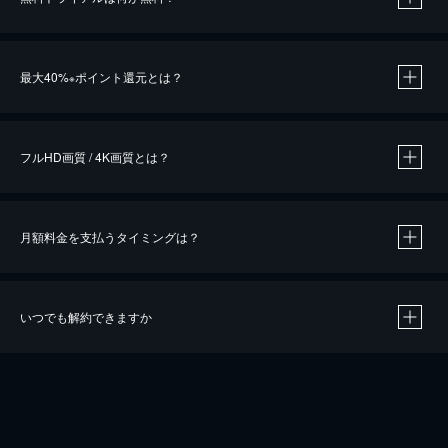
※
最大40%
ポイント還元とは？
※
※
作品によって必要なポイントが異なります。
フルHD画質 / 4K画質とは？
月額料金を支払うタイミングは？
※
40％ポイント還元の対象は、クレジットカード決済による作品の購入 / レンタルです。
※
iOSアプリのUコイン決済による作品の購入 / レンタルは、20％のポイント還元です。
※
還元の対象外となる決済方法や商品があります。くわしくは
こちら
をご確認ください。
いつでも解約できますか