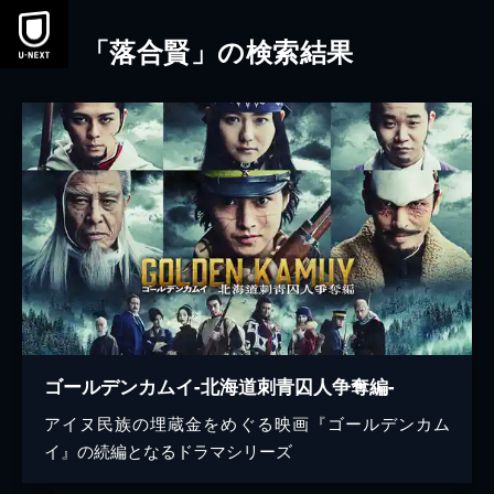
本文へスキップ
「落合賢」の検索結果
ゴールデンカムイ-北海道刺青囚人争奪編-
アイヌ民族の埋蔵金をめぐる映画『ゴールデンカム
イ』の続編となるドラマシリーズ