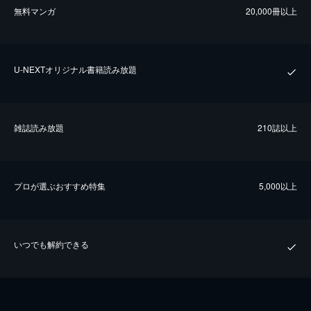
無料マンガ
20,000冊以上
U-NEXTオリジナル書籍読み放題
雑誌読み放題
210誌以上
プロが選ぶおすすめ特集
5,000以上
いつでも解約できる