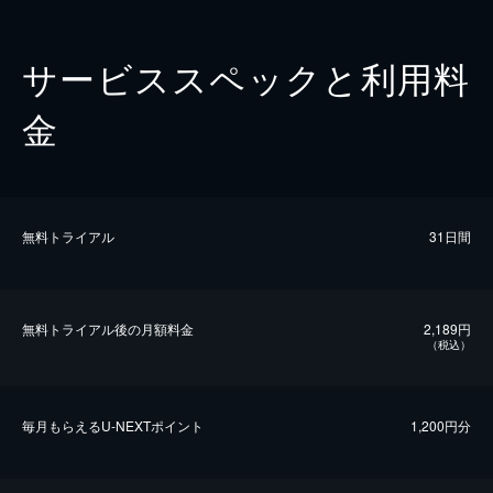
サービススペックと利用料
金
無料トライアル
31日間
無料トライアル後の⽉額料金
2,189円
（税込）
毎⽉もらえるU-NEXTポイント
1,200円分