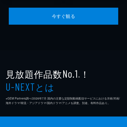
今すぐ観る
見放題作品数
！
No.1
※
とは
U-NEXT
※GEM Partners調べ/2026年7⽉ 国内の主要な定額制動画配信サービスにおける洋画/邦画/
海外ドラマ/韓流・アジアドラマ/国内ドラマ/アニメを調査。別途、有料作品あり。