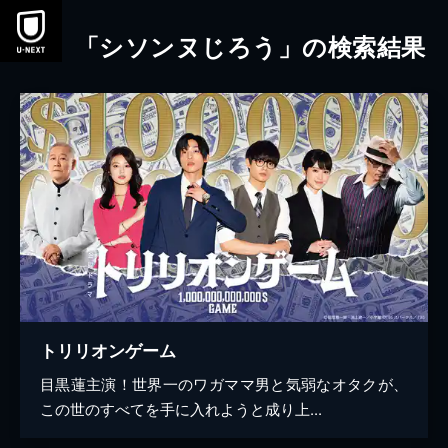
本文へスキップ
「シソンヌじろう」の検索結果
トリリオンゲーム
目黒蓮主演！世界一のワガママ男と気弱なオタクが、
この世のすべてを手に入れようと成り上...