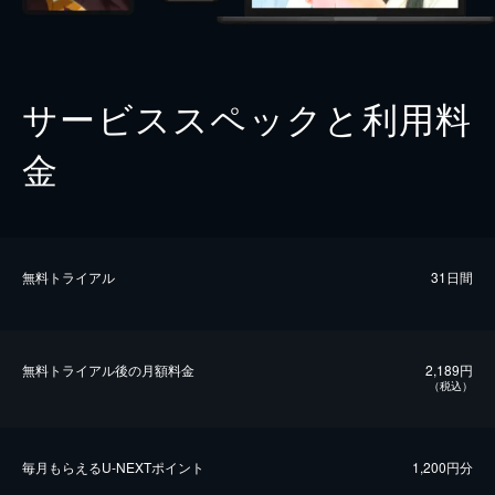
サービススペックと利用料
金
無料トライアル
31日間
無料トライアル後の⽉額料金
2,189円
（税込）
毎⽉もらえるU-NEXTポイント
1,200円分