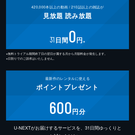
420,000
本以上の動画 /
210
誌以上の雑誌が
見放題
読み放題
0
31
日間
円
※
※無料トライアル期間終了日の翌日が属する月から月額料金が発生します。
※日割りでのご請求はいたしません。
最新作の
レンタルに使える
ポイント
プレゼント
600
円分
U-NEXTがお届けするサービスを、31日間ゆっくりと