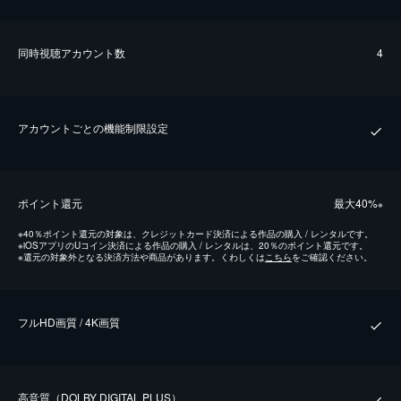
同時視聴アカウント数
4
アカウントごとの機能制限設定
ポイント還元
最⼤40%
※
※
40％ポイント還元の対象は、クレジットカード決済による作品の購入 / レンタルです。
※
iOSアプリのUコイン決済による作品の購入 / レンタルは、20％のポイント還元です。
※
還元の対象外となる決済方法や商品があります。くわしくは
こちら
をご確認ください。
フルHD画質 / 4K画質
⾼⾳質（DOLBY DIGITAL PLUS）