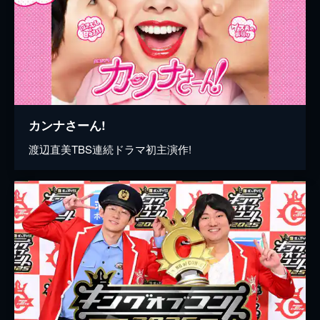
カンナさーん!
渡辺直美TBS連続ドラマ初主演作!