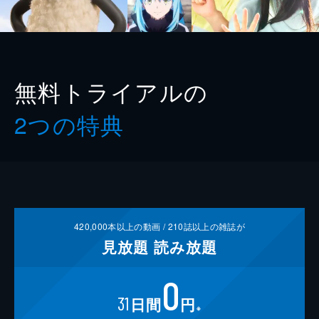
無料トライアルの
2つの特典
420,000
本以上の動画 /
210
誌以上の雑誌が
見放題
読み放題
0
31
日間
円
※