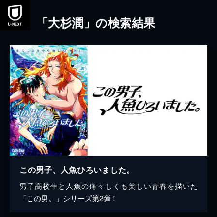
本文へスキップ
「大杉潤」の検索結果
この男子、人魚ひろいました。
男子高校生と人魚の痛々しくも美しい青春を描いた
「この男。」シリーズ第2弾！