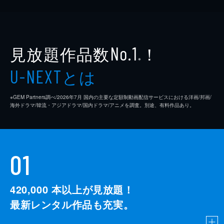
見放題作品数
！
No.1
※
とは
U-NEXT
※GEM Partners調べ/2026年7⽉ 国内の主要な定額制動画配信サービスにおける洋画/邦画/
海外ドラマ/韓流・アジアドラマ/国内ドラマ/アニメを調査。別途、有料作品あり。
01
420,000
本以上が見放題！
最新レンタル作品も充実。