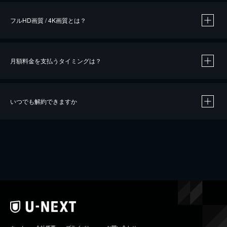
フルHD画質 / 4K画質とは？
月額料金を支払うタイミングは？
※
40％ポイント還元の対象は、クレジットカード決済による作品の購入 / レンタルです。
※
iOSアプリのUコイン決済による作品の購入 / レンタルは、20％のポイント還元です。
※
還元の対象外となる決済方法や商品があります。くわしくは
こちら
をご確認ください。
いつでも解約できますか
こちら