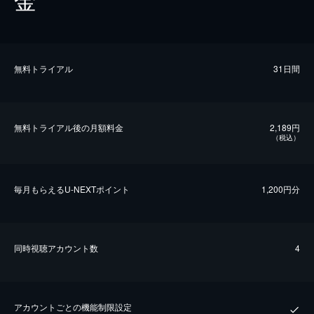
無料トライアル
31日間
無料トライアル後の⽉額料金
2,189円
（税込）
毎⽉もらえるU-NEXTポイント
1,200円分
同時視聴アカウント数
4
アカウントごとの機能制限設定