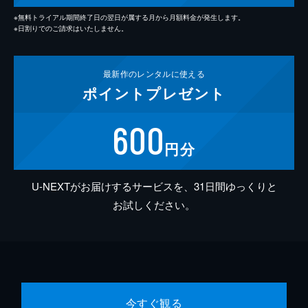
※無料トライアル期間終了日の翌日が属する月から月額料金が発生します。
※日割りでのご請求はいたしません。
最新作の
レンタルに使える
ポイント
プレゼント
600
円分
U-NEXTがお届けするサービスを、31日間ゆっくりと
お試しください。
今すぐ観る