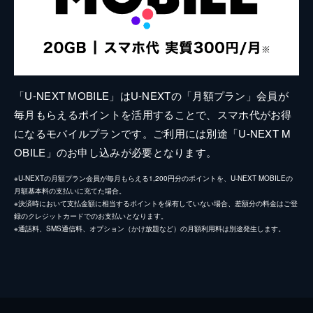
「U-NEXT MOBILE」はU-NEXTの「月額プラン」会員が
毎月もらえるポイントを活用することで、スマホ代がお得
になるモバイルプランです。ご利用には別途「U-NEXT M
OBILE」のお申し込みが必要となります。
※U-NEXTの月額プラン会員が毎月もらえる1,200円分のポイントを、U-NEXT MOBILEの
月額基本料の支払いに充てた場合。
※決済時において支払金額に相当するポイントを保有していない場合、差額分の料金はご登
録のクレジットカードでのお支払いとなります。
※通話料、SMS通信料、オプション（かけ放題など）の月額利用料は別途発生します。