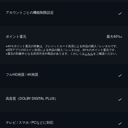
アカウントごとの機能制限設定
ポイント還元
最⼤40%
※
※
40％ポイント還元の対象は、クレジットカード決済による作品の購入 / レンタルです。
※
iOSアプリのUコイン決済による作品の購入 / レンタルは、20％のポイント還元です。
※
還元の対象外となる決済方法や商品があります。くわしくは
こちら
をご確認ください。
フルHD画質 / 4K画質
⾼⾳質（DOLBY DIGITAL PLUS）
テレビ / スマホ / PCなどに対応