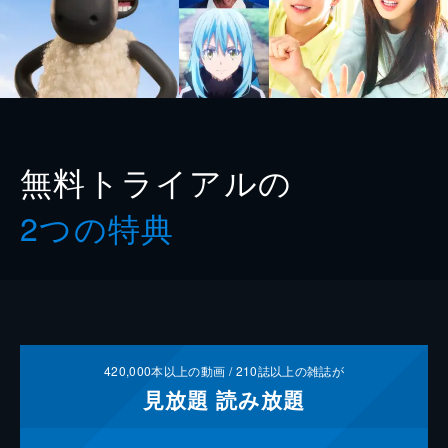
無料トライアルの
2つの特典
420,000
本以上の動画 /
210
誌以上の雑誌が
見放題
読み放題