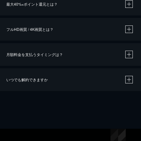
最大40%
ポイント還元とは？
※
※
作品によって必要なポイントが異なります。
フルHD画質 / 4K画質とは？
月額料金を支払うタイミングは？
※
40％ポイント還元の対象は、クレジットカード決済による作品の購入 / レンタルです。
※
iOSアプリのUコイン決済による作品の購入 / レンタルは、20％のポイント還元です。
※
還元の対象外となる決済方法や商品があります。くわしくは
こちら
をご確認ください。
いつでも解約できますか
こちら