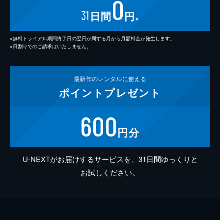
0
31
日間
円
※
※無料トライアル期間終了日の翌日が属する月から月額料金が発生します。
※日割りでのご請求はいたしません。
最新作の
レンタルに使える
ポイント
プレゼント
600
円分
U-NEXTがお届けするサービスを、31日間ゆっくりと
お試しください。