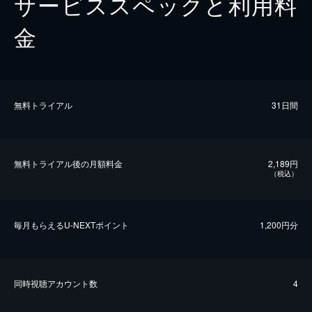
サービススペックと利用料
金
無料トライアル
31日間
無料トライアル後の⽉額料金
2,189円
（税込）
毎⽉もらえるU-NEXTポイント
1,200円分
同時視聴アカウント数
4