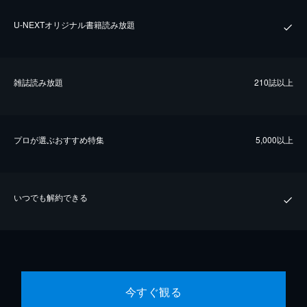
U-NEXTオリジナル書籍読み放題
雑誌読み放題
210誌以上
プロが選ぶおすすめ特集
5,000以上
いつでも解約できる
今すぐ観る