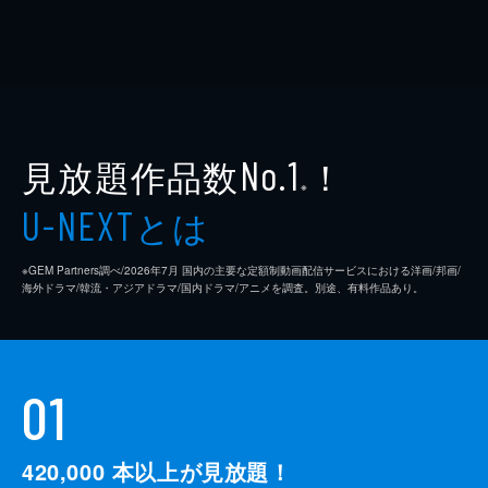
見放題作品数
！
No.1
※
とは
U-NEXT
※GEM Partners調べ/2026年7⽉ 国内の主要な定額制動画配信サービスにおける洋画/邦画/
海外ドラマ/韓流・アジアドラマ/国内ドラマ/アニメを調査。別途、有料作品あり。
01
420,000
本以上が見放題！