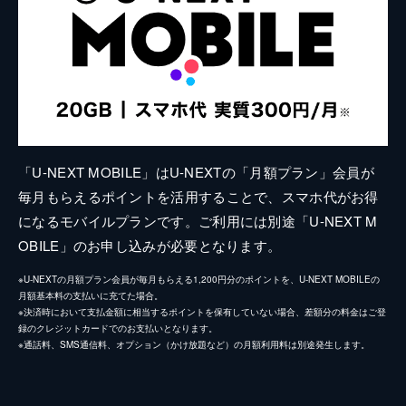
「U-NEXT MOBILE」はU-NEXTの「月額プラン」会員が
毎月もらえるポイントを活用することで、スマホ代がお得
になるモバイルプランです。ご利用には別途「U-NEXT M
OBILE」のお申し込みが必要となります。
※U-NEXTの月額プラン会員が毎月もらえる1,200円分のポイントを、U-NEXT MOBILEの
月額基本料の支払いに充てた場合。
※決済時において支払金額に相当するポイントを保有していない場合、差額分の料金はご登
録のクレジットカードでのお支払いとなります。
※通話料、SMS通信料、オプション（かけ放題など）の月額利用料は別途発生します。