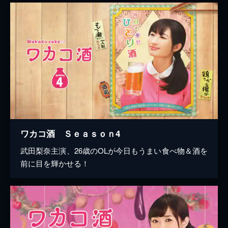
ワカコ酒 Ｓｅａｓｏｎ4
武田梨奈主演、26歳のOLが今日もうまい食べ物＆酒を
前に目を輝かせる！