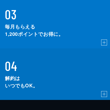
03
毎月もらえる
1,200
ポイントでお得に。
04
解約は
いつでもOK。