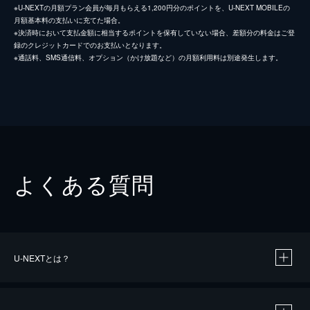
※U-NEXTの月額プラン会員が毎月もらえる1,200円分のポイントを、U-NEXT MOBILEの
月額基本料の支払いに充てた場合。
※決済時において支払金額に相当するポイントを保有していない場合、差額分の料金はご登
録のクレジットカードでのお支払いとなります。
※通話料、SMS通信料、オプション（かけ放題など）の月額利用料は別途発生します。
よくある質問
U-NEXTとは？