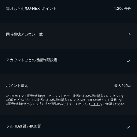
毎⽉もらえるU-NEXTポイント
1,200円分
同時視聴アカウント数
4
アカウントごとの機能制限設定
ポイント還元
最⼤40%
※
※
40％ポイント還元の対象は、クレジットカード決済による作品の購入 / レンタルです。
※
iOSアプリのUコイン決済による作品の購入 / レンタルは、20％のポイント還元です。
※
還元の対象外となる決済方法や商品があります。くわしくは
こちら
をご確認ください。
フルHD画質 / 4K画質