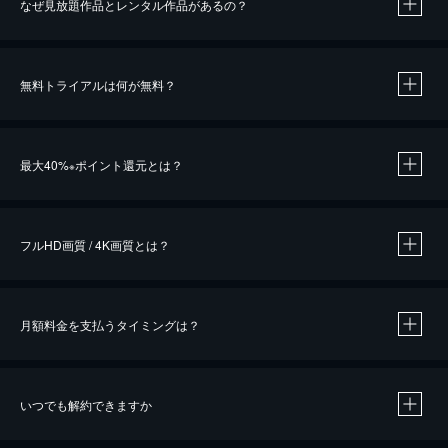
なぜ見放題作品とレンタル作品があるの？
無料トライアルは何が無料？
※
最大40%
ポイント還元とは？
※
※
作品によって必要なポイントが異なります。
フルHD画質 / 4K画質とは？
月額料金を支払うタイミングは？
※
40％ポイント還元の対象は、クレジットカード決済による作品の購入 / レンタルです。
※
iOSアプリのUコイン決済による作品の購入 / レンタルは、20％のポイント還元です。
※
還元の対象外となる決済方法や商品があります。くわしくは
こちら
をご確認ください。
いつでも解約できますか