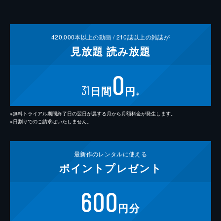
420,000
本以上の動画 /
210
誌以上の雑誌が
見放題
読み放題
0
31
日間
円
※
※無料トライアル期間終了日の翌日が属する月から月額料金が発生します。
※日割りでのご請求はいたしません。
最新作の
レンタルに使える
ポイント
プレゼント
600
円分