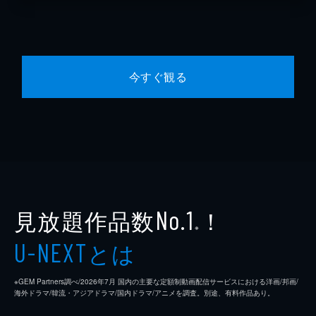
今すぐ観る
見放題作品数
！
No.1
※
とは
U-NEXT
※GEM Partners調べ/2026年7⽉ 国内の主要な定額制動画配信サービスにおける洋画/邦画/
海外ドラマ/韓流・アジアドラマ/国内ドラマ/アニメを調査。別途、有料作品あり。