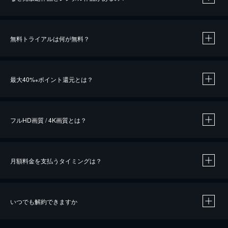
無料トライアルは何が無料？
※
最大40%
ポイント還元とは？
※
※
作品によって必要なポイントが異なります。
フルHD画質 / 4K画質とは？
月額料金を支払うタイミングは？
※
40％ポイント還元の対象は、クレジットカード決済による作品の購入 / レンタルです。
※
iOSアプリのUコイン決済による作品の購入 / レンタルは、20％のポイント還元です。
※
還元の対象外となる決済方法や商品があります。くわしくは
こちら
をご確認ください。
いつでも解約できますか