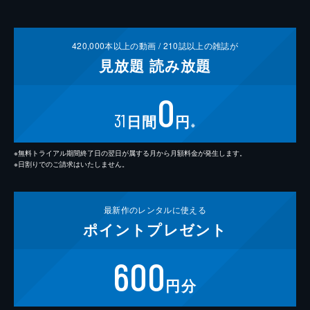
420,000
本以上の動画 /
210
誌以上の雑誌が
見放題
読み放題
0
31
日間
円
※
※無料トライアル期間終了日の翌日が属する月から月額料金が発生します。
※日割りでのご請求はいたしません。
最新作の
レンタルに使える
ポイント
プレゼント
600
円分