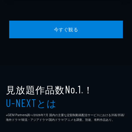
今すぐ観る
見放題作品数
！
No.1
※
とは
U-NEXT
※GEM Partners調べ/2026年7⽉ 国内の主要な定額制動画配信サービスにおける洋画/邦画/
海外ドラマ/韓流・アジアドラマ/国内ドラマ/アニメを調査。別途、有料作品あり。