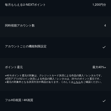
毎⽉もらえるU-NEXTポイント
1,200円分
同時視聴アカウント数
4
アカウントごとの機能制限設定
ポイント還元
最⼤40%
※
※
40％ポイント還元の対象は、クレジットカード決済による作品の購入 / レンタルです。
※
iOSアプリのUコイン決済による作品の購入 / レンタルは、20％のポイント還元です。
※
還元の対象外となる決済方法や商品があります。くわしくは
こちら
をご確認ください。
フルHD画質 / 4K画質