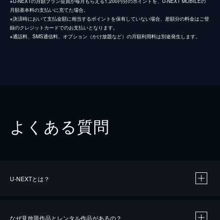
※U-NEXTの月額プラン会員が毎月もらえる1,200円分のポイントを、U-NEXT MOBILEの
月額基本料の支払いに充てた場合。
※決済時において支払金額に相当するポイントを保有していない場合、差額分の料金はご登
録のクレジットカードでのお支払いとなります。
※通話料、SMS通信料、オプション（かけ放題など）の月額利用料は別途発生します。
よくある質問
U-NEXTとは？
なぜ見放題作品とレンタル作品があるの？