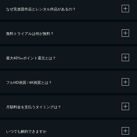
なぜ見放題作品とレンタル作品があるの？
無料トライアルは何が無料？
※
最大40%
ポイント還元とは？
※
※
作品によって必要なポイントが異なります。
フルHD画質 / 4K画質とは？
月額料金を支払うタイミングは？
※
40％ポイント還元の対象は、クレジットカード決済による作品の購入 / レンタルです。
※
iOSアプリのUコイン決済による作品の購入 / レンタルは、20％のポイント還元です。
※
還元の対象外となる決済方法や商品があります。くわしくは
こちら
をご確認ください。
いつでも解約できますか