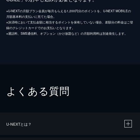
※U-NEXTの月額プラン会員が毎月もらえる1,200円分のポイントを、U-NEXT MOBILEの
月額基本料の支払いに充てた場合。
※決済時において支払金額に相当するポイントを保有していない場合、差額分の料金はご登
録のクレジットカードでのお支払いとなります。
※通話料、SMS通信料、オプション（かけ放題など）の月額利用料は別途発生します。
よくある質問
U-NEXTとは？