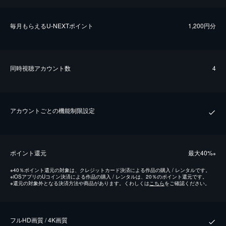
毎⽉もらえるU-NEXTポイント
1,200円分
同時視聴アカウント数
4
アカウントごとの機能制限設定
ポイント還元
最⼤40%
※
※
40％ポイント還元の対象は、クレジットカード決済による作品の購入 / レンタルです。
※
iOSアプリのUコイン決済による作品の購入 / レンタルは、20％のポイント還元です。
※
還元の対象外となる決済方法や商品があります。くわしくは
こちら
をご確認ください。
フルHD画質 / 4K画質