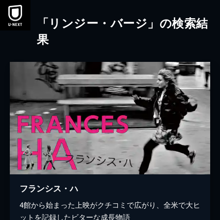
本文へスキップ
「リンジー・バージ」の検索結
果
フランシス・ハ
4館から始まった上映がクチコミで広がり、全米で大ヒ
ットを記録したビターな成長物語