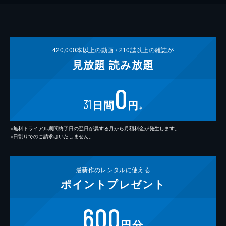
420,000
本以上の動画 /
210
誌以上の雑誌が
見放題
読み放題
0
31
日間
円
※
※無料トライアル期間終了日の翌日が属する月から月額料金が発生します。
※日割りでのご請求はいたしません。
最新作の
レンタルに使える
ポイント
プレゼント
600
円分