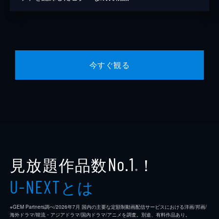
今すぐ観る
見放題作品数
！
No.1
※
とは
U-NEXT
※GEM Partners調べ/2026年7⽉ 国内の主要な定額制動画配信サービスにおける洋画/邦画/
海外ドラマ/韓流・アジアドラマ/国内ドラマ/アニメを調査。別途、有料作品あり。