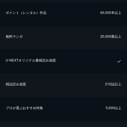
ポイント（レンタル）作品
60,000本以上
無料マンガ
20,000冊以上
U-NEXTオリジナル書籍読み放題
雑誌読み放題
210誌以上
プロが選ぶおすすめ特集
5,000以上