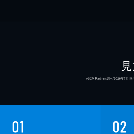
見
※GEM Partners調べ/20
01
02