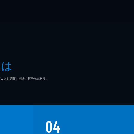
とは
マ/アニメを調査。別途、有料作品あり。
04