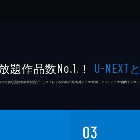
放題作品数
！
No.1
U-NEXT
※
26年7⽉ 国内の主要な定額制動画配信サービスにおける洋画/邦画/海外ドラマ/韓流・アジアドラマ/国内ドラ
03