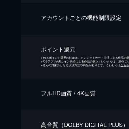
アカウントごとの機能制限設定
ポイント還元
※
40％ポイント還元の対象は、クレジットカード決済による作品の購入
※
iOSアプリのUコイン決済による作品の購入 / レンタルは、20％
※
還元の対象外となる決済方法や商品があります。くわしくは
こちら
フルHD画質 / 4K画質
⾼⾳質（DOLBY DIGITAL PLUS）