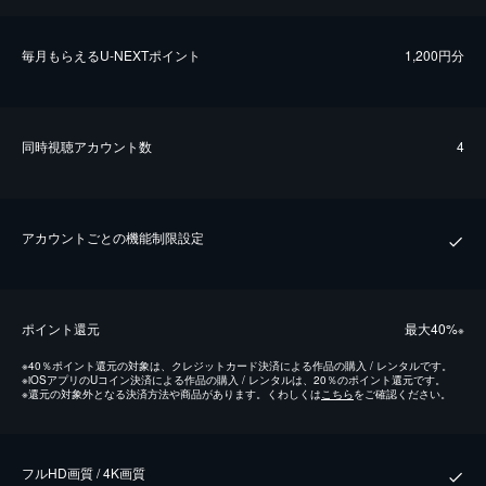
毎⽉もらえるU-NEXTポイント
1,200円分
同時視聴アカウント数
4
アカウントごとの機能制限設定
ポイント還元
最⼤40%
※
※
40％ポイント還元の対象は、クレジットカード決済による作品の購入 / レンタルです。
※
iOSアプリのUコイン決済による作品の購入 / レンタルは、20％のポイント還元です。
※
還元の対象外となる決済方法や商品があります。くわしくは
こちら
をご確認ください。
フルHD画質 / 4K画質