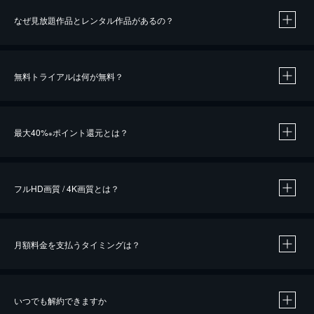
なぜ見放題作品とレンタル作品があるの？
無料トライアルは何が無料？
※
最大40%
ポイント還元とは？
※
※
作品によって必要なポイントが異なります。
フルHD画質 / 4K画質とは？
月額料金を支払うタイミングは？
※
40％ポイント還元の対象は、クレジットカード決済による作品の購入 / レンタルです。
※
iOSアプリのUコイン決済による作品の購入 / レンタルは、20％のポイント還元です。
※
還元の対象外となる決済方法や商品があります。くわしくは
こちら
をご確認ください。
いつでも解約できますか