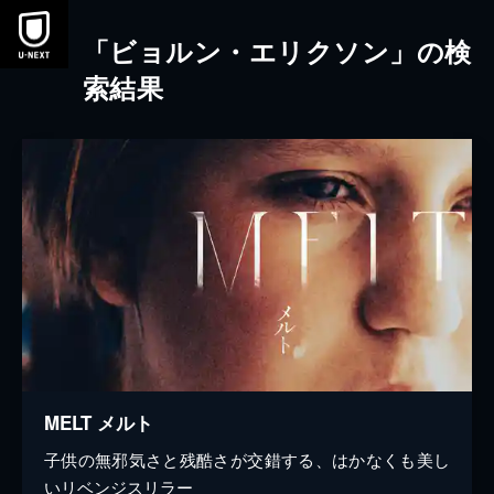
本文へスキップ
「ビョルン・エリクソン」の検
索結果
MELT メルト
子供の無邪気さと残酷さが交錯する、はかなくも美し
いリベンジスリラー