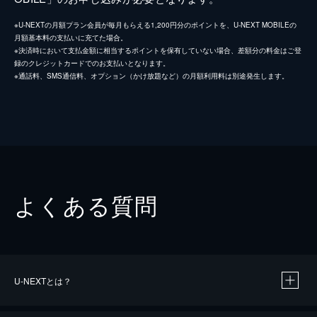
※U-NEXTの月額プラン会員が毎月もらえる1,200円分のポイントを、U-NEXT MOBILEの
月額基本料の支払いに充てた場合。
※決済時において支払金額に相当するポイントを保有していない場合、差額分の料金はご登
録のクレジットカードでのお支払いとなります。
※通話料、SMS通信料、オプション（かけ放題など）の月額利用料は別途発生します。
よくある質問
U-NEXTとは？