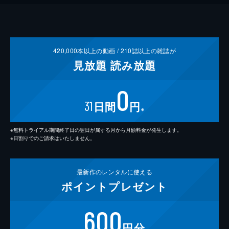
420,000
本以上の動画 /
210
誌以上の雑誌が
見放題
読み放題
0
31
日間
円
※
※無料トライアル期間終了日の翌日が属する月から月額料金が発生します。
※日割りでのご請求はいたしません。
最新作の
レンタルに使える
ポイント
プレゼント
600
円分