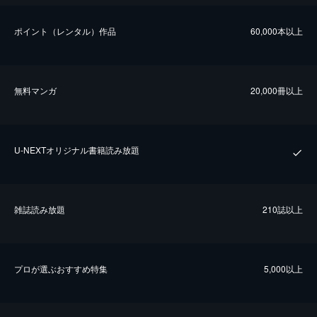
ポイント（レンタル）作品
60,000本以上
無料マンガ
20,000冊以上
U-NEXTオリジナル書籍読み放題
雑誌読み放題
210誌以上
プロが選ぶおすすめ特集
5,000以上