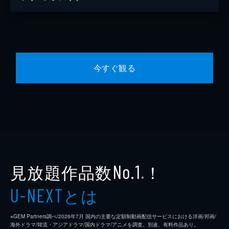
今すぐ観る
見放題作品数
！
No.1
※
とは
U-NEXT
※GEM Partners調べ/2026年7⽉ 国内の主要な定額制動画配信サービスにおける洋画/邦画/
海外ドラマ/韓流・アジアドラマ/国内ドラマ/アニメを調査。別途、有料作品あり。