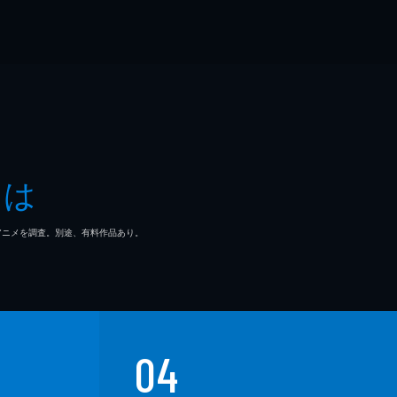
とは
マ/アニメを調査。別途、有料作品あり。
04