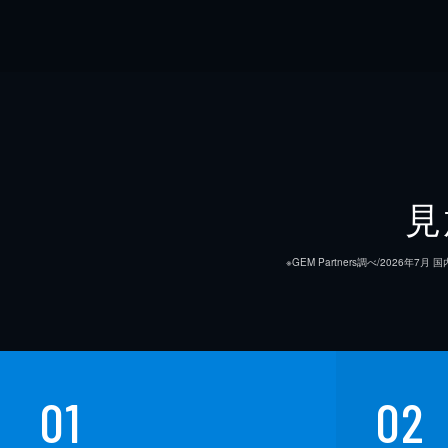
見
※GEM Partners調べ/20
01
02