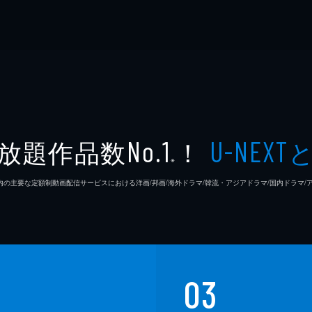
放題作品数
！
No.1
U-NEXT
※
26年7⽉ 国内の主要な定額制動画配信サービスにおける洋画/邦画/海外ドラマ/韓流・アジアドラマ/国内ドラ
03