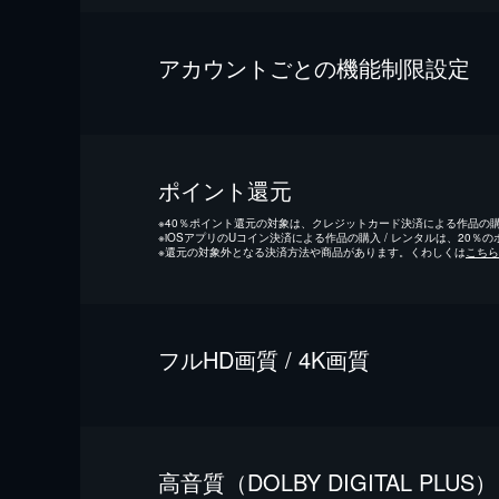
アカウントごとの機能制限設定
ポイント還元
※
40％ポイント還元の対象は、クレジットカード決済による作品の購入
※
iOSアプリのUコイン決済による作品の購入 / レンタルは、20％
※
還元の対象外となる決済方法や商品があります。くわしくは
こちら
フルHD画質 / 4K画質
⾼⾳質（DOLBY DIGITAL PLUS）