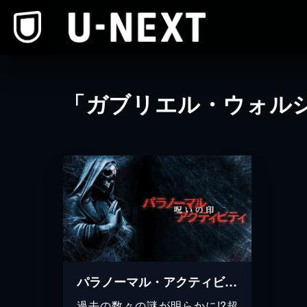
本文へスキップ
「ガブリエル・ウォル
パラノーマル・アクティビティ 呪いの印
過去の数々の謎が明らかに!?超