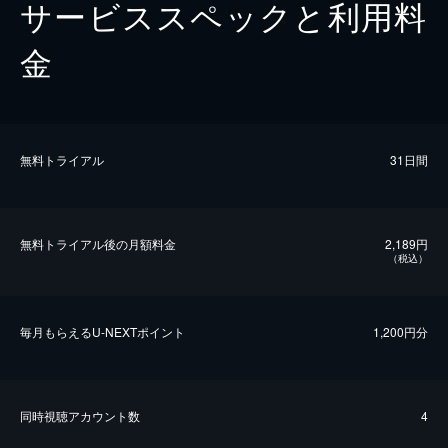
サービススペックと利用料
金
無料トライアル
31日間
無料トライアル後の⽉額料金
2,189円
（税込）
毎⽉もらえるU-NEXTポイント
1,200円分
同時視聴アカウント数
4