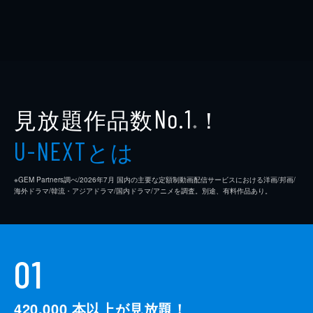
見放題作品数
！
No.1
※
とは
U-NEXT
※GEM Partners調べ/2026年7⽉ 国内の主要な定額制動画配信サービスにおける洋画/邦画/
海外ドラマ/韓流・アジアドラマ/国内ドラマ/アニメを調査。別途、有料作品あり。
01
420,000
本以上が見放題！