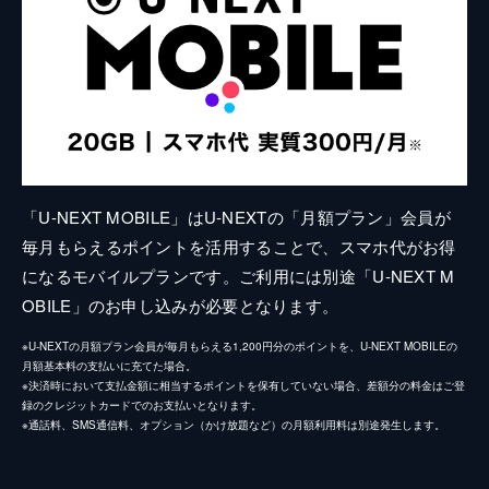
「U-NEXT MOBILE」はU-NEXTの「月額プラン」会員が
毎月もらえるポイントを活用することで、スマホ代がお得
になるモバイルプランです。ご利用には別途「U-NEXT M
OBILE」のお申し込みが必要となります。
※U-NEXTの月額プラン会員が毎月もらえる1,200円分のポイントを、U-NEXT MOBILEの
月額基本料の支払いに充てた場合。
※決済時において支払金額に相当するポイントを保有していない場合、差額分の料金はご登
録のクレジットカードでのお支払いとなります。
※通話料、SMS通信料、オプション（かけ放題など）の月額利用料は別途発生します。