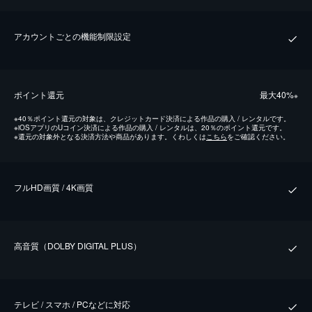
アカウントごとの機能制限設定
ポイント還元
最⼤40%
※
※
40％ポイント還元の対象は、クレジットカード決済による作品の購入 / レンタルです。
※
iOSアプリのUコイン決済による作品の購入 / レンタルは、20％のポイント還元です。
※
還元の対象外となる決済方法や商品があります。くわしくは
こちら
をご確認ください。
フルHD画質 / 4K画質
⾼⾳質（DOLBY DIGITAL PLUS）
テレビ / スマホ / PCなどに対応