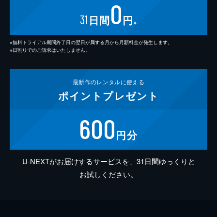
0
31
日間
円
※
※無料トライアル期間終了日の翌日が属する月から月額料金が発生します。
※日割りでのご請求はいたしません。
最新作の
レンタルに使える
ポイント
プレゼント
600
円分
U-NEXTがお届けするサービスを、31日間ゆっくりと
お試しください。