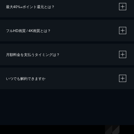
最大40%
ポイント還元とは？
※
※
作品によって必要なポイントが異なります。
フルHD画質 / 4K画質とは？
月額料金を支払うタイミングは？
※
40％ポイント還元の対象は、クレジットカード決済による作品の購入 / レンタルです。
※
iOSアプリのUコイン決済による作品の購入 / レンタルは、20％のポイント還元です。
※
還元の対象外となる決済方法や商品があります。くわしくは
こちら
をご確認ください。
いつでも解約できますか
こちら