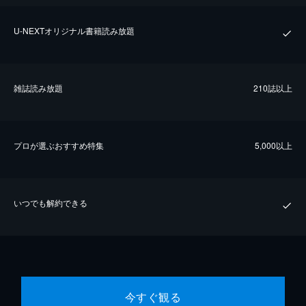
U-NEXTオリジナル書籍読み放題
雑誌読み放題
210誌以上
プロが選ぶおすすめ特集
5,000以上
いつでも解約できる
今すぐ観る