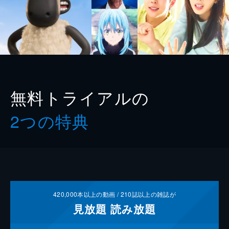
無料トライアルの
2つの特典
420,000
本以上の動画 /
210
誌以上の雑誌が
見放題
読み放題