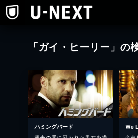
本文へスキップ
「ガイ・ヒーリー」の
ハミングバード
過去の罪に囚われた男女を描
余命