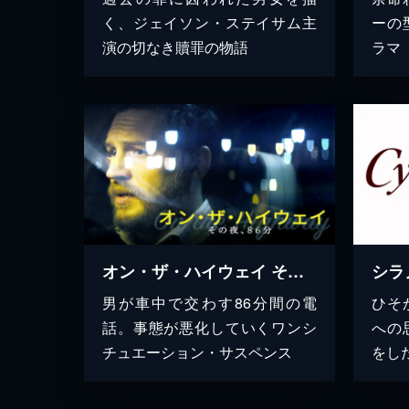
く、ジェイソン・ステイサム主
ーの
演の切なき贖罪の物語
ラマ
オン・ザ・ハイウェイ その夜、86分
シラ
男が車中で交わす86分間の電
ひそ
話。事態が悪化していくワンシ
への
チュエーション・サスペンス
をし