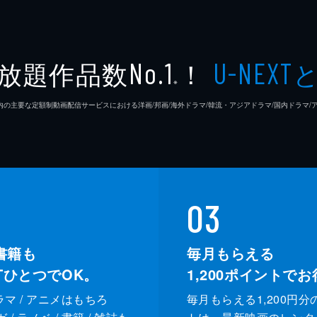
放題作品数
！
No.1
U-NEXT
※
26年7⽉ 国内の主要な定額制動画配信サービスにおける洋画/邦画/海外ドラマ/韓流・アジアドラマ/国内ドラ
03
書籍も
毎月もらえる
XTひとつでOK。
1,200
ポイントでお
ドラマ / アニメはもちろ
毎月もらえる1,200円分