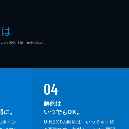
とは
マ/アニメを調査。別途、有料作品あり。
04
解約は
得に。
いつでもOK。
のポイン
U-NEXTの解約は、いつでも手続