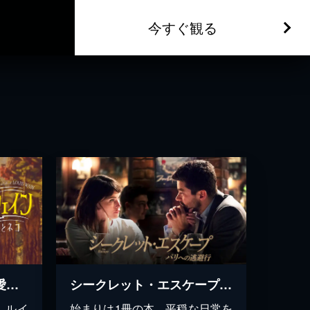
今すぐ観る
ルイス・ウェイン 生涯愛した妻とネコ
シークレット・エスケープ パリへの逃避行
、ルイ
始まりは1冊の本。平穏な日常を