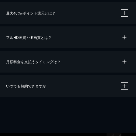
※
最大40%
ポイント還元とは？
※
※
作品によって必要なポイントが異なります。
フルHD画質 / 4K画質とは？
月額料金を支払うタイミングは？
※
40％ポイント還元の対象は、クレジットカード決済による作品の購入 / レンタルです。
※
iOSアプリのUコイン決済による作品の購入 / レンタルは、20％のポイント還元です。
※
還元の対象外となる決済方法や商品があります。くわしくは
こちら
をご確認ください。
いつでも解約できますか
こちら