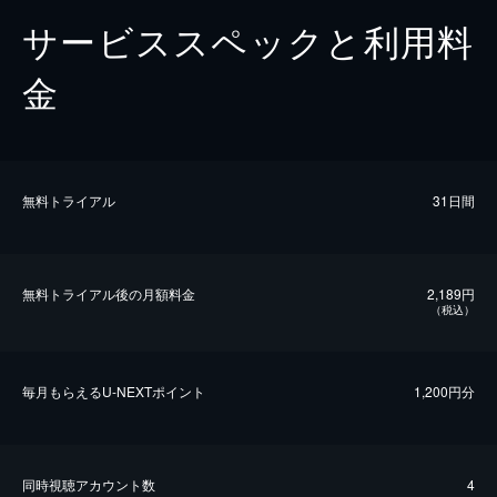
サービススペックと利用料
金
無料トライアル
31日間
無料トライアル後の⽉額料金
2,189円
（税込）
毎⽉もらえるU-NEXTポイント
1,200円分
同時視聴アカウント数
4