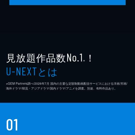
見放題作品数
！
No.1
※
とは
U-NEXT
※GEM Partners調べ/2026年7⽉ 国内の主要な定額制動画配信サービスにおける洋画/邦画/
海外ドラマ/韓流・アジアドラマ/国内ドラマ/アニメを調査。別途、有料作品あり。
01