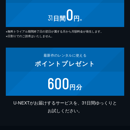
0
31
日間
円
※
※無料トライアル期間終了日の翌日が属する月から月額料金が発生します。
※日割りでのご請求はいたしません。
最新作の
レンタルに使える
ポイント
プレゼント
600
円分
U-NEXTがお届けするサービスを、31日間ゆっくりと
お試しください。