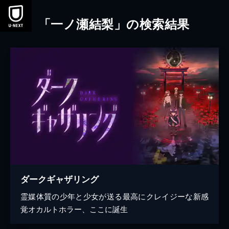
本文へスキップ
「一ノ瀬結梨」の検索結果
ダークギャザリング
霊媒体質の少年と少女が送る最高にクレイジーな新感
覚オカルトホラー、ここに誕生