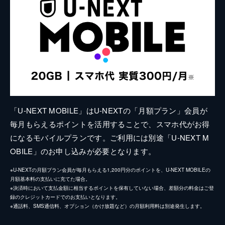
「U-NEXT MOBILE」はU-NEXTの「月額プラン」会員が
毎月もらえるポイントを活用することで、スマホ代がお得
になるモバイルプランです。ご利用には別途「U-NEXT M
OBILE」のお申し込みが必要となります。
※U-NEXTの月額プラン会員が毎月もらえる1,200円分のポイントを、U-NEXT MOBILEの
月額基本料の支払いに充てた場合。
※決済時において支払金額に相当するポイントを保有していない場合、差額分の料金はご登
録のクレジットカードでのお支払いとなります。
※通話料、SMS通信料、オプション（かけ放題など）の月額利用料は別途発生します。