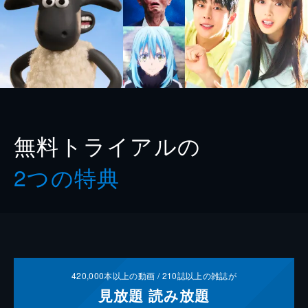
無料トライアルの
2つの特典
420,000
本以上の動画 /
210
誌以上の雑誌が
見放題
読み放題