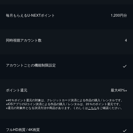
毎⽉もらえるU-NEXTポイント
1,200円分
同時視聴アカウント数
4
アカウントごとの機能制限設定
ポイント還元
最⼤40%
※
※
40％ポイント還元の対象は、クレジットカード決済による作品の購入 / レンタルです。
※
iOSアプリのUコイン決済による作品の購入 / レンタルは、20％のポイント還元です。
※
還元の対象外となる決済方法や商品があります。くわしくは
こちら
をご確認ください。
フルHD画質 / 4K画質