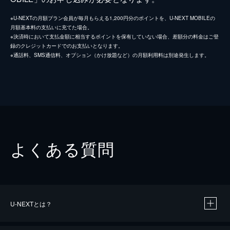
※U-NEXTの月額プラン会員が毎月もらえる1,200円分のポイントを、U-NEXT MOBILEの
月額基本料の支払いに充てた場合。
※決済時において支払金額に相当するポイントを保有していない場合、差額分の料金はご登
録のクレジットカードでのお支払いとなります。
※通話料、SMS通信料、オプション（かけ放題など）の月額利用料は別途発生します。
よくある質問
U-NEXTとは？