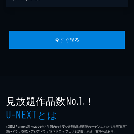
今すぐ観る
見放題作品数
！
No.1
※
とは
U-NEXT
※GEM Partners調べ/2026年7⽉ 国内の主要な定額制動画配信サービスにおける洋画/邦画/
海外ドラマ/韓流・アジアドラマ/国内ドラマ/アニメを調査。別途、有料作品あり。