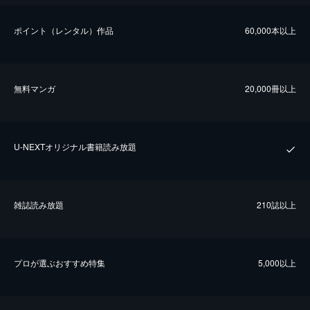
ポイント（レンタル）作品
60,000本以上
無料マンガ
20,000冊以上
U-NEXTオリジナル書籍読み放題
雑誌読み放題
210誌以上
プロが選ぶおすすめ特集
5,000以上