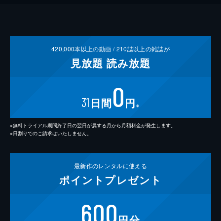
420,000
本以上の動画 /
210
誌以上の雑誌が
見放題
読み放題
0
31
日間
円
※
※無料トライアル期間終了日の翌日が属する月から月額料金が発生します。
※日割りでのご請求はいたしません。
最新作の
レンタルに使える
ポイント
プレゼント
600
円分