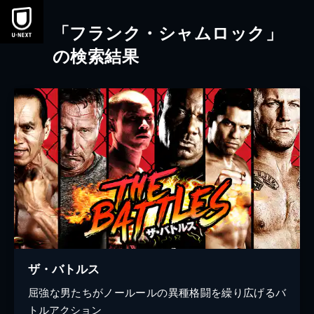
本文へスキップ
「フランク・シャムロック」
の検索結果
ザ・バトルス
屈強な男たちがノールールの異種格闘を繰り広げるバ
トルアクション