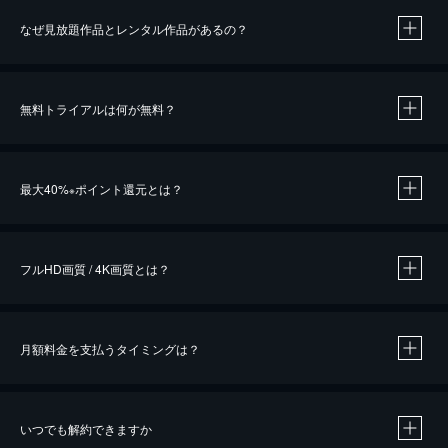
なぜ見放題作品とレンタル作品があるの？
無料トライアルは何が無料？
※
最大40%
ポイント還元とは？
※
※
作品によって必要なポイントが異なります。
フルHD画質 / 4K画質とは？
月額料金を支払うタイミングは？
※
40％ポイント還元の対象は、クレジットカード決済による作品の購入 / レンタルです。
※
iOSアプリのUコイン決済による作品の購入 / レンタルは、20％のポイント還元です。
※
還元の対象外となる決済方法や商品があります。くわしくは
こちら
をご確認ください。
いつでも解約できますか