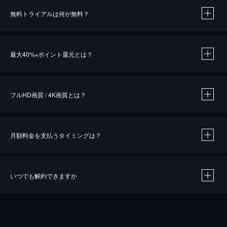
無料トライアルは何が無料？
※
最大40%
ポイント還元とは？
※
※
作品によって必要なポイントが異なります。
フルHD画質 / 4K画質とは？
月額料金を支払うタイミングは？
※
40％ポイント還元の対象は、クレジットカード決済による作品の購入 / レンタルです。
※
iOSアプリのUコイン決済による作品の購入 / レンタルは、20％のポイント還元です。
※
還元の対象外となる決済方法や商品があります。くわしくは
こちら
をご確認ください。
いつでも解約できますか