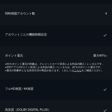
同時視聴アカウント数
4
アカウントごとの機能制限設定
ポイント還元
最⼤40%
※
※
40％ポイント還元の対象は、クレジットカード決済による作品の購入 / レンタルです。
※
iOSアプリのUコイン決済による作品の購入 / レンタルは、20％のポイント還元です。
※
還元の対象外となる決済方法や商品があります。くわしくは
こちら
をご確認ください。
フルHD画質 / 4K画質
⾼⾳質（DOLBY DIGITAL PLUS）