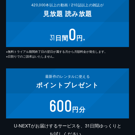
420,000
本以上の動画 /
210
誌以上の雑誌が
見放題
読み放題
0
31
日間
円
※
※無料トライアル期間終了日の翌日が属する月から月額料金が発生します。
※日割りでのご請求はいたしません。
最新作の
レンタルに使える
ポイント
プレゼント
600
円分
U-NEXTがお届けするサービスを、31日間ゆっくりと
お試しください。