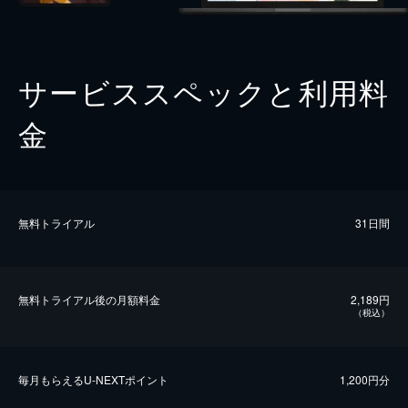
サービススペックと利用料
金
無料トライアル
31日間
無料トライアル後の⽉額料金
2,189円
（税込）
毎⽉もらえるU-NEXTポイント
1,200円分