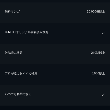
無料マンガ
20,000冊以上
U-NEXTオリジナル書籍読み放題
雑誌読み放題
210誌以上
プロが選ぶおすすめ特集
5,000以上
いつでも解約できる