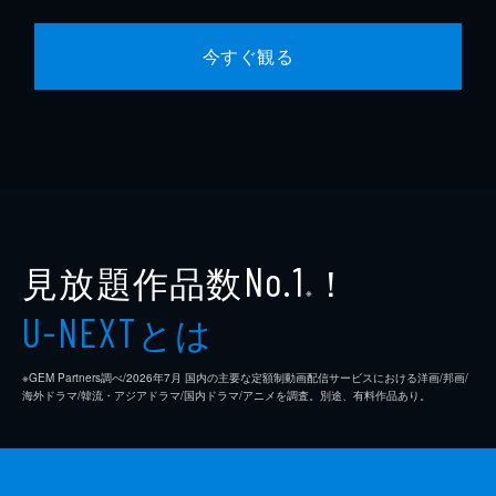
今すぐ観る
見放題作品数
！
No.1
※
とは
U-NEXT
※GEM Partners調べ/2026年7⽉ 国内の主要な定額制動画配信サービスにおける洋画/邦画/
海外ドラマ/韓流・アジアドラマ/国内ドラマ/アニメを調査。別途、有料作品あり。