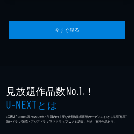
今すぐ観る
見放題作品数
！
No.1
※
とは
U-NEXT
※GEM Partners調べ/2026年7⽉ 国内の主要な定額制動画配信サービスにおける洋画/邦画/
海外ドラマ/韓流・アジアドラマ/国内ドラマ/アニメを調査。別途、有料作品あり。