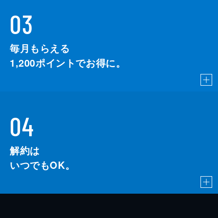
03
毎月もらえる
1,200
ポイントでお得に。
04
解約は
いつでもOK。