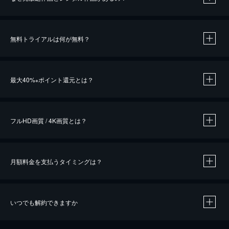
無料トライアルは何が無料？
※
最大40%
ポイント還元とは？
※
※
作品によって必要なポイントが異なります。
フルHD画質 / 4K画質とは？
月額料金を支払うタイミングは？
※
40％ポイント還元の対象は、クレジットカード決済による作品の購入 / レンタルです。
※
iOSアプリのUコイン決済による作品の購入 / レンタルは、20％のポイント還元です。
※
還元の対象外となる決済方法や商品があります。くわしくは
こちら
をご確認ください。
いつでも解約できますか