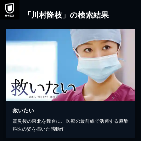
本文へスキップ
「川村隆枝」の検索結果
救いたい
震災後の東北を舞台に、医療の最前線で活躍する麻酔
科医の姿を描いた感動作