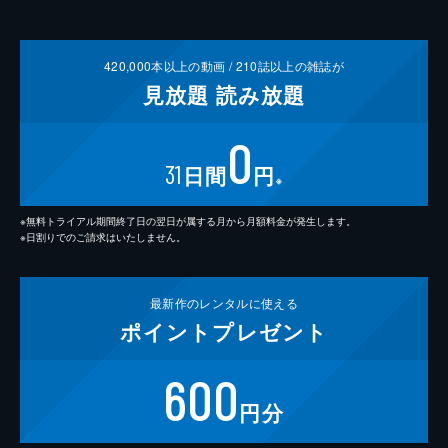
420,000
本以上の動画 /
210
誌以上の雑誌が
見放題
読み放題
0
31
日間
円
※
※無料トライアル期間終了日の翌日が属する月から月額料金が発生します。
※日割りでのご請求はいたしません。
最新作の
レンタルに使える
ポイント
プレゼント
600
円分