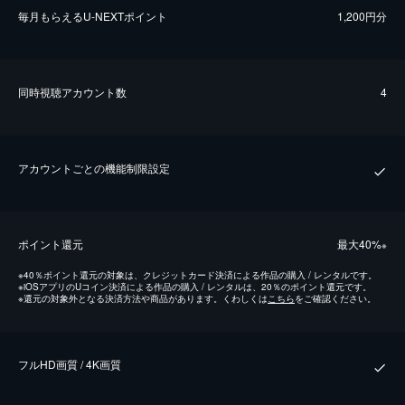
毎⽉もらえるU-NEXTポイント
1,200円分
同時視聴アカウント数
4
アカウントごとの機能制限設定
ポイント還元
最⼤40%
※
※
40％ポイント還元の対象は、クレジットカード決済による作品の購入 / レンタルです。
※
iOSアプリのUコイン決済による作品の購入 / レンタルは、20％のポイント還元です。
※
還元の対象外となる決済方法や商品があります。くわしくは
こちら
をご確認ください。
フルHD画質 / 4K画質