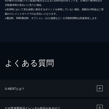
※U-NEXTの月額プラン会員が毎月もらえる1,200円分のポイントを、U-NEXT MOBILEの
月額基本料の支払いに充てた場合。
※決済時において支払金額に相当するポイントを保有していない場合、差額分の料金はご登
録のクレジットカードでのお支払いとなります。
※通話料、SMS通信料、オプション（かけ放題など）の月額利用料は別途発生します。
よくある質問
U-NEXTとは？
なぜ見放題作品とレンタル作品があるの？