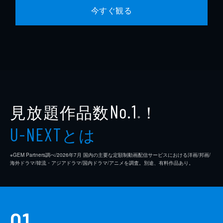
今すぐ観る
見放題作品数
！
No.1
※
とは
U-NEXT
※GEM Partners調べ/2026年7⽉ 国内の主要な定額制動画配信サービスにおける洋画/邦画/
海外ドラマ/韓流・アジアドラマ/国内ドラマ/アニメを調査。別途、有料作品あり。
01