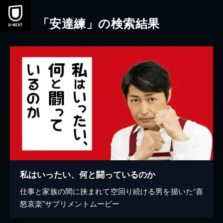
本文へスキップ
「安達練」の検索結果
私はいったい、何と闘っているのか
仕事と家族の間に挟まれて空回り続ける男を描いた“喜
怒哀楽”サプリメントムービー