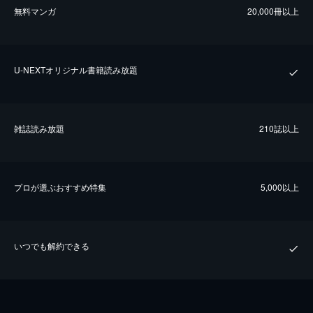
無料マンガ
20,000冊以上
U-NEXTオリジナル書籍読み放題
雑誌読み放題
210誌以上
プロが選ぶおすすめ特集
5,000以上
いつでも解約できる