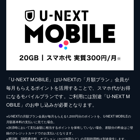
「U-NEXT MOBILE」はU-NEXTの「月額プラン」会員が
毎月もらえるポイントを活用することで、スマホ代がお得
になるモバイルプランです。ご利用には別途「U-NEXT M
OBILE」のお申し込みが必要となります。
※U-NEXTの月額プラン会員が毎月もらえる1,200円分のポイントを、U-NEXT MOBILEの
月額基本料の支払いに充てた場合。
※決済時において支払金額に相当するポイントを保有していない場合、差額分の料金はご登
録のクレジットカードでのお支払いとなります。
※通話料、SMS通信料、オプション（かけ放題など）の月額利用料は別途発生します。