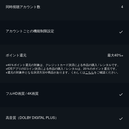
同時視聴アカウント数
4
アカウントごとの機能制限設定
ポイント還元
最⼤40%
※
※
40％ポイント還元の対象は、クレジットカード決済による作品の購入 / レンタルです。
※
iOSアプリのUコイン決済による作品の購入 / レンタルは、20％のポイント還元です。
※
還元の対象外となる決済方法や商品があります。くわしくは
こちら
をご確認ください。
フルHD画質 / 4K画質
⾼⾳質（DOLBY DIGITAL PLUS）