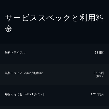
サービススペックと利用料
金
無料トライアル
31日間
無料トライアル後の⽉額料金
2,189円
（税込）
毎⽉もらえるU-NEXTポイント
1,200円分