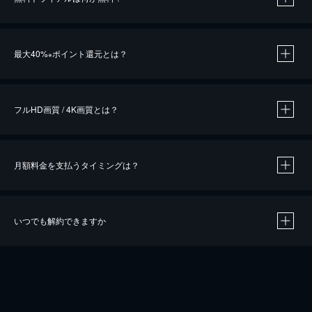
※
最大40%
ポイント還元とは？
※
※
作品によって必要なポイントが異なります。
フルHD画質 / 4K画質とは？
月額料金を支払うタイミングは？
※
40％ポイント還元の対象は、クレジットカード決済による作品の購入 / レンタルです。
※
iOSアプリのUコイン決済による作品の購入 / レンタルは、20％のポイント還元です。
※
還元の対象外となる決済方法や商品があります。くわしくは
こちら
をご確認ください。
いつでも解約できますか