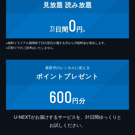
見放題
読み放題
0
31
日間
円
※
※無料トライアル期間終了日の翌日が属する月から月額料金が発生します。
※日割りでのご請求はいたしません。
最新作の
レンタルに使える
ポイント
プレゼント
600
円分
U-NEXTがお届けするサービスを、31日間ゆっくりと
お試しください。