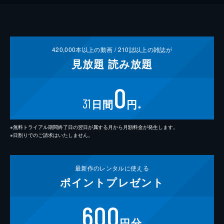
420,000
本以上の動画 /
210
誌以上の雑誌が
見放題
読み放題
0
31
日間
円
※
※無料トライアル期間終了日の翌日が属する月から月額料金が発生します。
※日割りでのご請求はいたしません。
最新作の
レンタルに使える
ポイント
プレゼント
600
円分