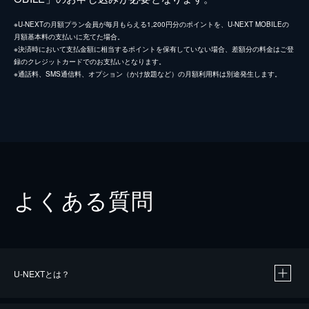
※U-NEXTの月額プラン会員が毎月もらえる1,200円分のポイントを、U-NEXT MOBILEの
月額基本料の支払いに充てた場合。
※決済時において支払金額に相当するポイントを保有していない場合、差額分の料金はご登
録のクレジットカードでのお支払いとなります。
※通話料、SMS通信料、オプション（かけ放題など）の月額利用料は別途発生します。
よくある質問
U-NEXTとは？