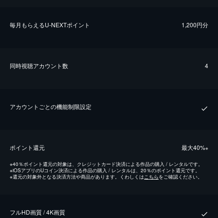
毎⽉もらえるU-NEXTポイント
1,200円分
同時視聴アカウント数
4
アカウントごとの機能制限設定
ポイント還元
最⼤40%
※
※
40％ポイント還元の対象は、クレジットカード決済による作品の購入 / レンタルです。
※
iOSアプリのUコイン決済による作品の購入 / レンタルは、20％のポイント還元です。
※
還元の対象外となる決済方法や商品があります。くわしくは
こちら
をご確認ください。
フルHD画質 / 4K画質