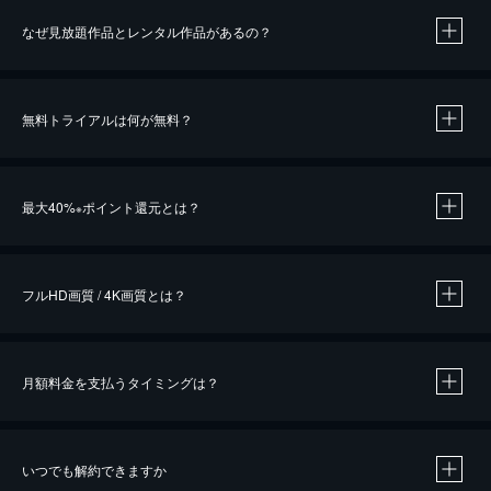
なぜ見放題作品とレンタル作品があるの？
無料トライアルは何が無料？
※
最大40%
ポイント還元とは？
※
※
作品によって必要なポイントが異なります。
フルHD画質 / 4K画質とは？
月額料金を支払うタイミングは？
※
40％ポイント還元の対象は、クレジットカード決済による作品の購入 / レンタルです。
※
iOSアプリのUコイン決済による作品の購入 / レンタルは、20％のポイント還元です。
※
還元の対象外となる決済方法や商品があります。くわしくは
こちら
をご確認ください。
いつでも解約できますか