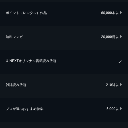
ポイント（レンタル）作品
60,000本以上
無料マンガ
20,000冊以上
U-NEXTオリジナル書籍読み放題
雑誌読み放題
210誌以上
プロが選ぶおすすめ特集
5,000以上