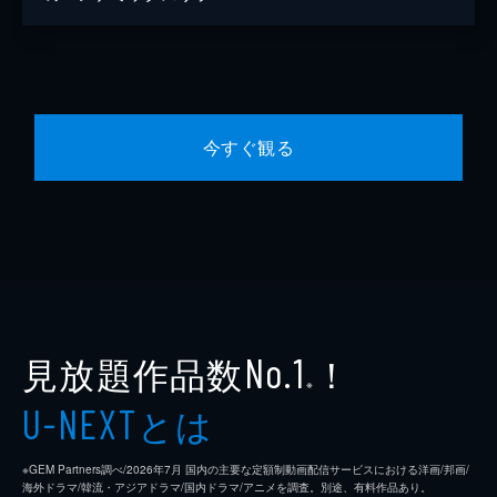
今すぐ観る
見放題作品数
！
No.1
※
とは
U-NEXT
※GEM Partners調べ/2026年7⽉ 国内の主要な定額制動画配信サービスにおける洋画/邦画/
海外ドラマ/韓流・アジアドラマ/国内ドラマ/アニメを調査。別途、有料作品あり。