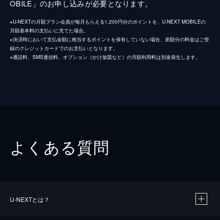
OBILE」のお申し込みが必要となります。
※U-NEXTの月額プラン会員が毎月もらえる1,200円分のポイントを、U-NEXT MOBILEの
月額基本料の支払いに充てた場合。
※決済時において支払金額に相当するポイントを保有していない場合、差額分の料金はご登
録のクレジットカードでのお支払いとなります。
※通話料、SMS通信料、オプション（かけ放題など）の月額利用料は別途発生します。
よくある質問
U-NEXTとは？