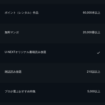
ポイント（レンタル）作品
60,000本以上
無料マンガ
20,000冊以上
U-NEXTオリジナル書籍読み放題
雑誌読み放題
210誌以上
プロが選ぶおすすめ特集
5,000以上