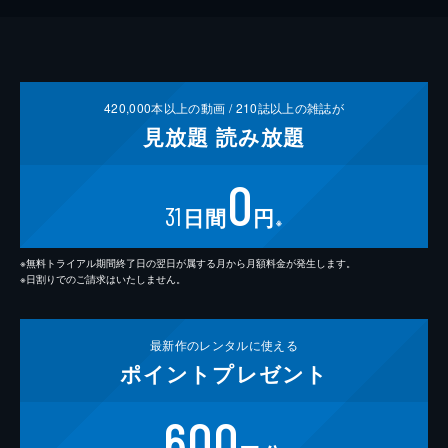
420,000
本以上の動画 /
210
誌以上の雑誌が
見放題
読み放題
0
31
日間
円
※
※無料トライアル期間終了日の翌日が属する月から月額料金が発生します。
※日割りでのご請求はいたしません。
最新作の
レンタルに使える
ポイント
プレゼント
600