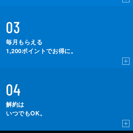
03
毎月もらえる
1,200
ポイントでお得に。
04
解約は
いつでもOK。