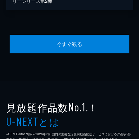
リーシリーズ第2弾
今すぐ観る
見放題作品数
！
No.1
※
とは
U-NEXT
※GEM Partners調べ/2026年7⽉ 国内の主要な定額制動画配信サービスにおける洋画/邦画/