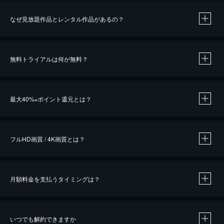
なぜ見放題作品とレンタル作品があるの？
無料トライアルは何が無料？
※
最大40%
ポイント還元とは？
※
※
作品によって必要なポイントが異なります。
フルHD画質 / 4K画質とは？
月額料金を支払うタイミングは？
※
40％ポイント還元の対象は、クレジットカード決済による作品の購入 / レンタルです。
※
iOSアプリのUコイン決済による作品の購入 / レンタルは、20％のポイント還元です。
※
還元の対象外となる決済方法や商品があります。くわしくは
こちら
をご確認ください。
いつでも解約できますか