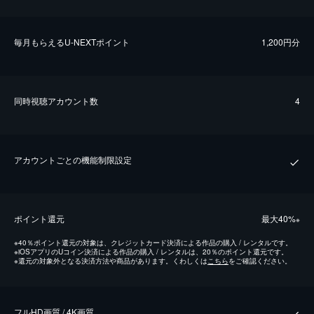
毎⽉もらえるU-NEXTポイント
1,200円分
同時視聴アカウント数
4
アカウントごとの機能制限設定
ポイント還元
最⼤40%
※
※
40％ポイント還元の対象は、クレジットカード決済による作品の購入 / レンタルです。
※
iOSアプリのUコイン決済による作品の購入 / レンタルは、20％のポイント還元です。
※
還元の対象外となる決済方法や商品があります。くわしくは
こちら
をご確認ください。
フルHD画質 / 4K画質