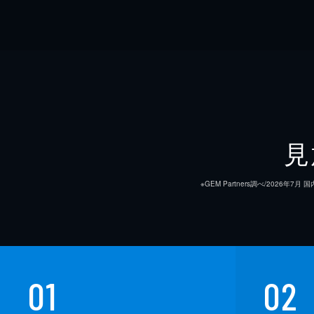
見
※GEM Partners調べ/20
01
02