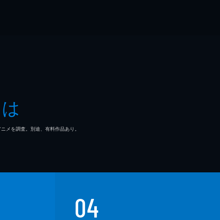
とは
マ/アニメを調査。別途、有料作品あり。
04