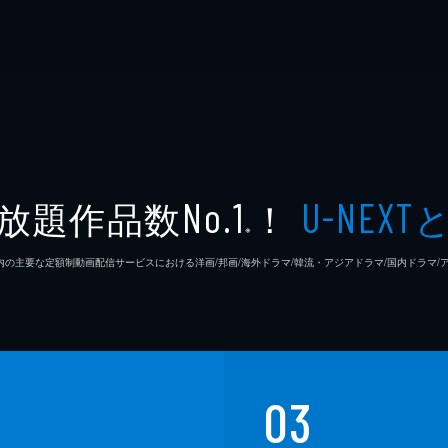
放題作品数
！
No.1
U-NEXT
※
26年7⽉ 国内の主要な定額制動画配信サービスにおける洋画/邦画/海外ドラマ/韓流・アジアドラマ/国内ドラ
03