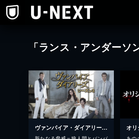
本文へスキップ
「ランス・アンダーソ
ヴァンパイア・ダイアリーズ シーズン３
オリ
新たなる脅威＝狼人間とバンパ
あの