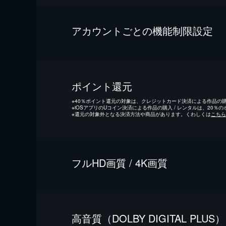
アカウントごとの機能制限設定
ポイント還元
※
40％ポイント還元の対象は、クレジットカード決済による作品の購入
※
iOSアプリのUコイン決済による作品の購入 / レンタルは、20％
※
還元の対象外となる決済方法や商品があります。くわしくは
こちら
フルHD画質 / 4K画質
⾼⾳質（DOLBY DIGITAL PLUS）