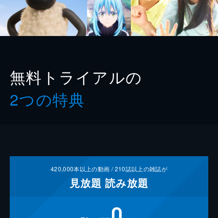
無料トライアルの
2つの特典
420,000
本以上の動画 /
210
誌以上の雑誌が
見放題
読み放題
0