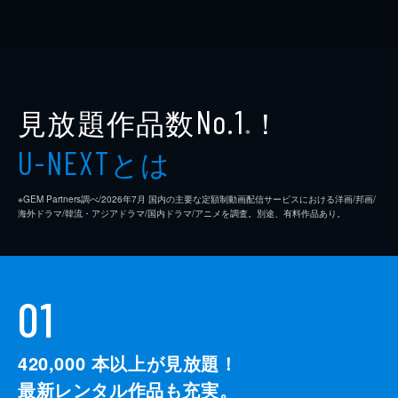
見放題作品数
！
No.1
※
とは
U-NEXT
※GEM Partners調べ/2026年7⽉ 国内の主要な定額制動画配信サービスにおける洋画/邦画/
海外ドラマ/韓流・アジアドラマ/国内ドラマ/アニメを調査。別途、有料作品あり。
01
420,000
本以上が見放題！
最新レンタル作品も充実。