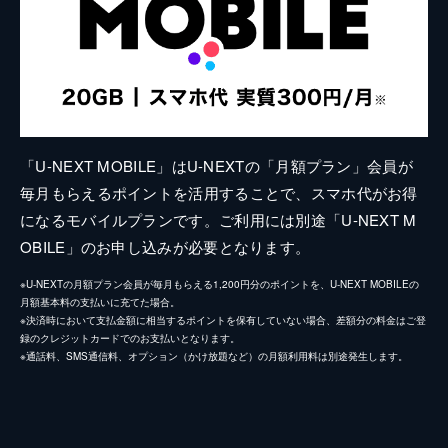
「U-NEXT MOBILE」はU-NEXTの「月額プラン」会員が
毎月もらえるポイントを活用することで、スマホ代がお得
になるモバイルプランです。ご利用には別途「U-NEXT M
OBILE」のお申し込みが必要となります。
※U-NEXTの月額プラン会員が毎月もらえる1,200円分のポイントを、U-NEXT MOBILEの
月額基本料の支払いに充てた場合。
※決済時において支払金額に相当するポイントを保有していない場合、差額分の料金はご登
録のクレジットカードでのお支払いとなります。
※通話料、SMS通信料、オプション（かけ放題など）の月額利用料は別途発生します。