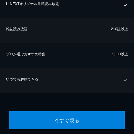
U-NEXTオリジナル書籍読み放題
雑誌読み放題
210誌以上
プロが選ぶおすすめ特集
5,000以上
いつでも解約できる
今すぐ観る