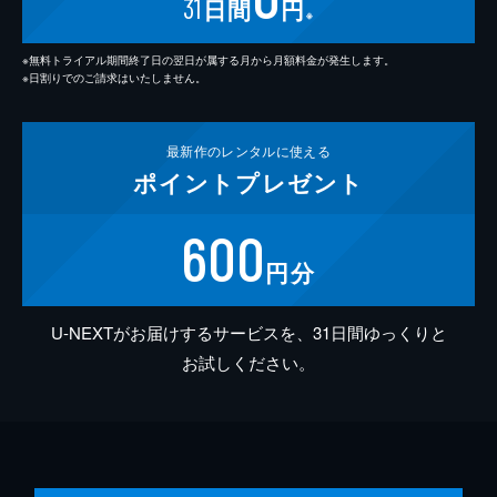
31
日間
円
※
※無料トライアル期間終了日の翌日が属する月から月額料金が発生します。
※日割りでのご請求はいたしません。
最新作の
レンタルに使える
ポイント
プレゼント
600
円分
U-NEXTがお届けするサービスを、31日間ゆっくりと
お試しください。