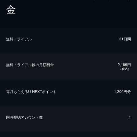
金
無料トライアル
31日間
無料トライアル後の⽉額料金
2,189円
（税込）
毎⽉もらえるU-NEXTポイント
1,200円分
同時視聴アカウント数
4