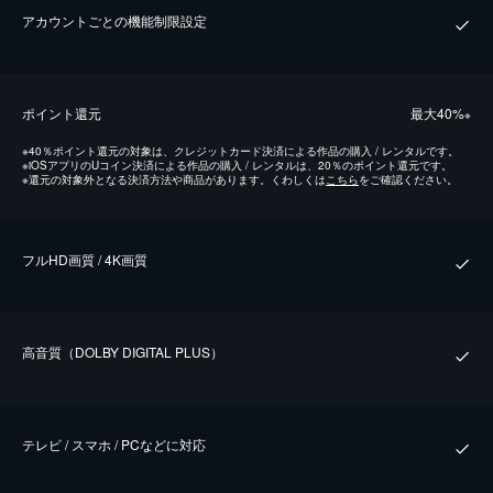
アカウントごとの機能制限設定
ポイント還元
最⼤40%
※
※
40％ポイント還元の対象は、クレジットカード決済による作品の購入 / レンタルです。
※
iOSアプリのUコイン決済による作品の購入 / レンタルは、20％のポイント還元です。
※
還元の対象外となる決済方法や商品があります。くわしくは
こちら
をご確認ください。
フルHD画質 / 4K画質
⾼⾳質（DOLBY DIGITAL PLUS）
テレビ / スマホ / PCなどに対応