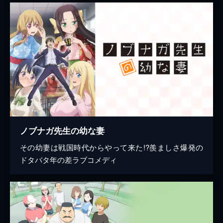
ノブナガ先生の幼な妻
その幼妻は戦国時代からやって来た!?羨ましさ爆発の
ドタバタ年の差ラブコメディ