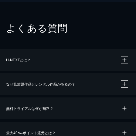
よくある質問
U-NEXTとは？
なぜ見放題作品とレンタル作品があるの？
無料トライアルは何が無料？
※
最大40%
ポイント還元とは？
※