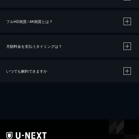
※
作品によって必要なポイントが異なります。
フルHD画質 / 4K画質とは？
月額料金を支払うタイミングは？
※
40％ポイント還元の対象は、クレジットカード決済による作品の購入 / レンタルです。
※
iOSアプリのUコイン決済による作品の購入 / レンタルは、20％のポイント還元です。
※
還元の対象外となる決済方法や商品があります。くわしくは
こちら
をご確認ください。
いつでも解約できますか
こちら