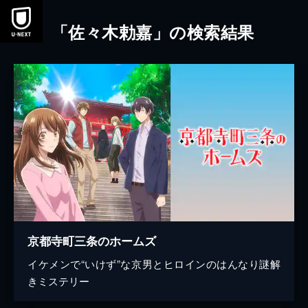
本文へスキップ
「佐々木勅嘉」の検索結果
京都寺町三条のホームズ
イケメンで“いけず”な京男とヒロインのはんなり謎解
きミステリー