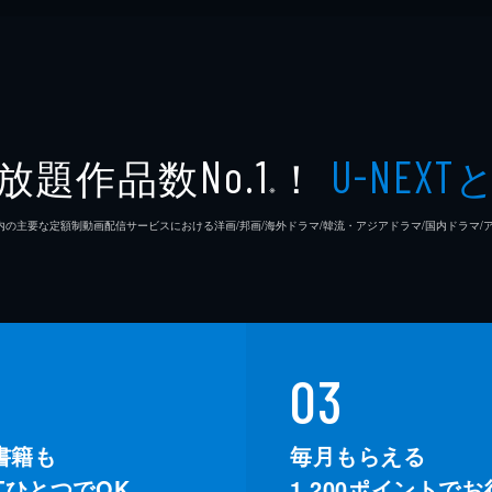
放題作品数
！
No.1
U-NEXT
※
26年7⽉ 国内の主要な定額制動画配信サービスにおける洋画/邦画/海外ドラマ/韓流・アジアドラマ/国内ドラ
03
書籍も
毎月もらえる
XTひとつでOK。
1,200
ポイントでお