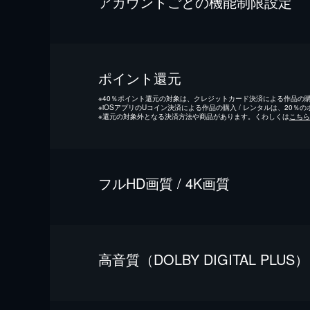
アカウントごとの機能制限設定
ポイント還元
※
40％ポイント還元の対象は、クレジットカード決済による作品の購入
※
iOSアプリのUコイン決済による作品の購入 / レンタルは、20％
※
還元の対象外となる決済方法や商品があります。くわしくは
こちら
フルHD画質 / 4K画質
⾼⾳質（DOLBY DIGITAL PLUS）