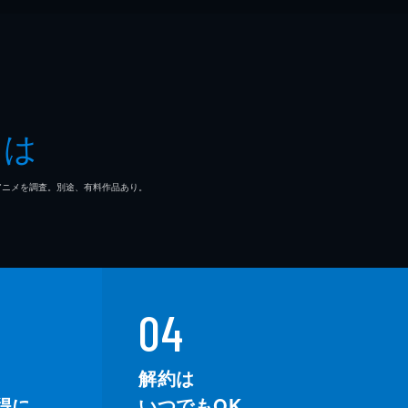
とは
マ/アニメを調査。別途、有料作品あり。
04
解約は
得に。
いつでもOK。