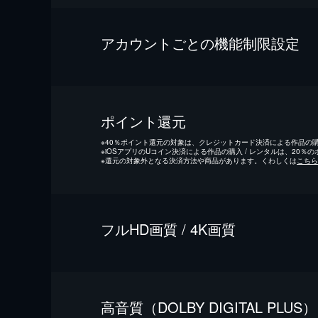
アカウントごとの機能制限設定
ポイント還元
※
40％ポイント還元の対象は、クレジットカード決済による作品の購入
※
iOSアプリのUコイン決済による作品の購入 / レンタルは、20％
※
還元の対象外となる決済方法や商品があります。くわしくは
こちら
フルHD画質 / 4K画質
⾼⾳質（DOLBY DIGITAL PLUS）