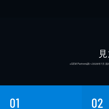
見
※GEM Partners調べ/20
01
02