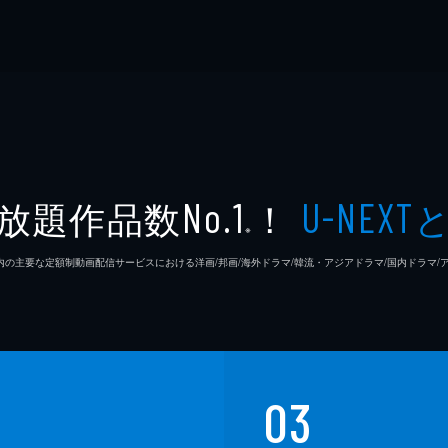
放題作品数
！
No.1
U-NEXT
※
26年7⽉ 国内の主要な定額制動画配信サービスにおける洋画/邦画/海外ドラマ/韓流・アジアドラマ/国内ドラ
03