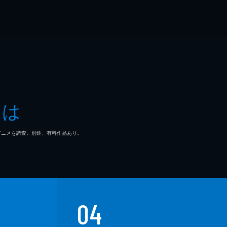
とは
マ/アニメを調査。別途、有料作品あり。
04