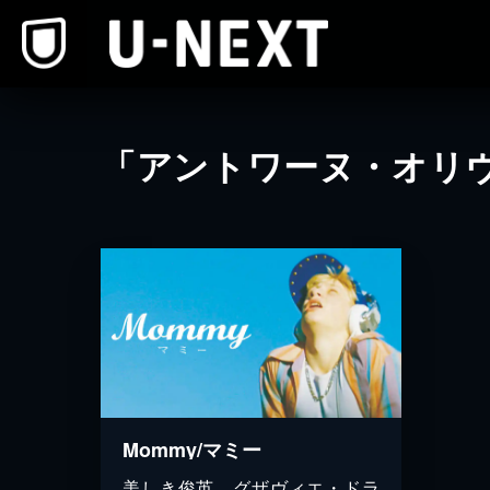
本文へスキップ
「アントワーヌ・オリ
Mommy/マミー
美しき俊英、グザヴィエ・ドラ