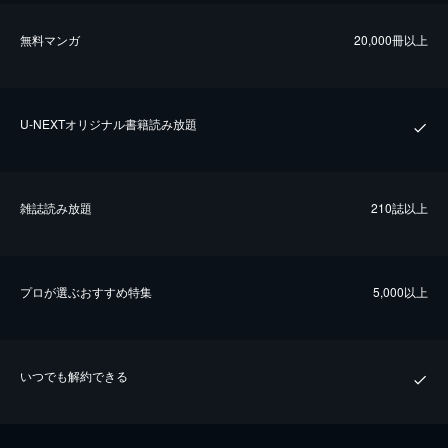
無料マンガ
20,000冊以上
U-NEXTオリジナル書籍読み放題
雑誌読み放題
210誌以上
プロが選ぶおすすめ特集
5,000以上
いつでも解約できる