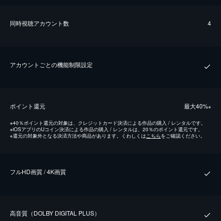
同時視聴アカウント数
4
アカウントごとの機能制限設定
ポイント還元
最⼤40%
※
※
40％ポイント還元の対象は、クレジットカード決済による作品の購入 / レンタルです。
※
iOSアプリのUコイン決済による作品の購入 / レンタルは、20％のポイント還元です。
※
還元の対象外となる決済方法や商品があります。くわしくは
こちら
をご確認ください。
フルHD画質 / 4K画質
⾼⾳質（DOLBY DIGITAL PLUS）