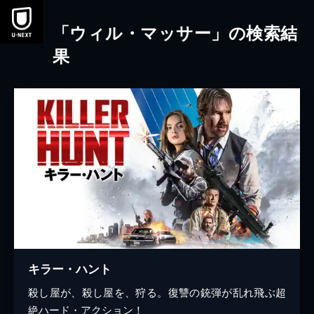
本文へスキップ
「ウィル・マッサー」の検索結
果
キラー・ハント
殺し屋が、殺し屋を、狩る。復讐の銃弾が乱れ飛ぶ超
絶ハード・アクション！