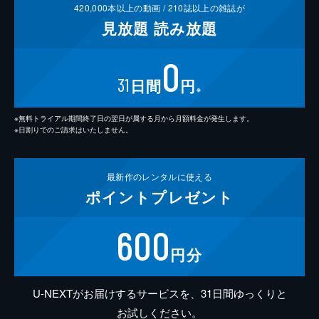
420,000
本以上の動画 /
210
誌以上の雑誌が
見放題
読み放題
0
31
日間
円
※
※無料トライアル期間終了日の翌日が属する月から月額料金が発生します。
※日割りでのご請求はいたしません。
最新作の
レンタルに使える
ポイント
プレゼント
600
円分
U-NEXTがお届けするサービスを、31日間ゆっくりと
お試しください。