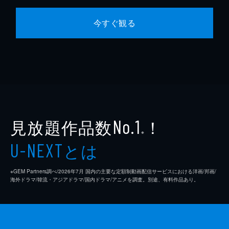
今すぐ観る
見放題作品数
！
No.1
※
とは
U-NEXT
※GEM Partners調べ/2026年7⽉ 国内の主要な定額制動画配信サービスにおける洋画/邦画/
海外ドラマ/韓流・アジアドラマ/国内ドラマ/アニメを調査。別途、有料作品あり。