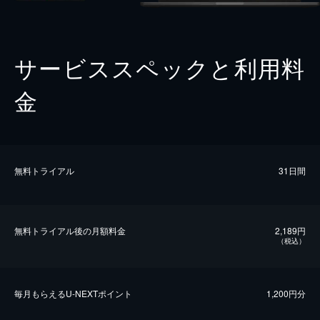
サービススペックと利用料
金
無料トライアル
31日間
無料トライアル後の⽉額料金
2,189円
（税込）
毎⽉もらえるU-NEXTポイント
1,200円分