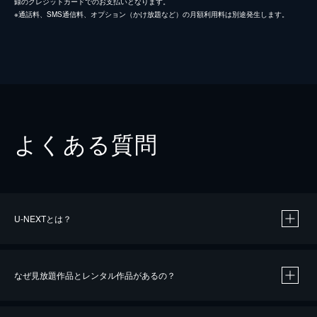
録のクレジットカードでのお支払いとなります。
※通話料、SMS通信料、オプション（かけ放題など）の月額利用料は別途発生します。
よくある質問
U-NEXTとは？
なぜ見放題作品とレンタル作品があるの？