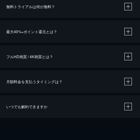
無料トライアルは何が無料？
※
最大40%
ポイント還元とは？
※
※
作品によって必要なポイントが異なります。
フルHD画質 / 4K画質とは？
月額料金を支払うタイミングは？
※
40％ポイント還元の対象は、クレジットカード決済による作品の購入 / レンタルです。
※
iOSアプリのUコイン決済による作品の購入 / レンタルは、20％のポイント還元です。
※
還元の対象外となる決済方法や商品があります。くわしくは
こちら
をご確認ください。
いつでも解約できますか