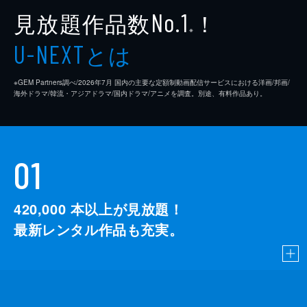
見放題作品数
！
No.1
※
とは
U-NEXT
※GEM Partners調べ/2026年7⽉ 国内の主要な定額制動画配信サービスにおける洋画/邦画/
海外ドラマ/韓流・アジアドラマ/国内ドラマ/アニメを調査。別途、有料作品あり。
01
420,000
本以上が見放題！
最新レンタル作品も充実。