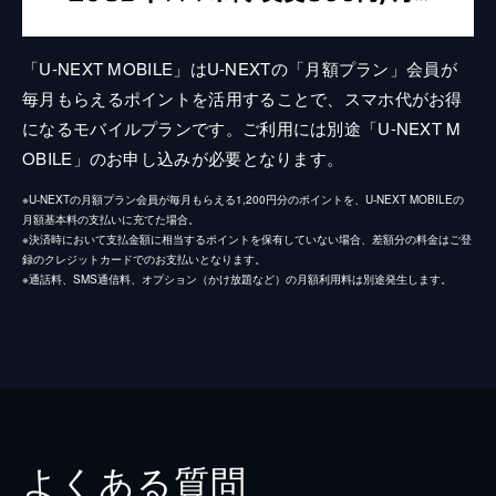
「U-NEXT MOBILE」はU-NEXTの「月額プラン」会員が
毎月もらえるポイントを活用することで、スマホ代がお得
になるモバイルプランです。ご利用には別途「U-NEXT M
OBILE」のお申し込みが必要となります。
※U-NEXTの月額プラン会員が毎月もらえる1,200円分のポイントを、U-NEXT MOBILEの
月額基本料の支払いに充てた場合。
※決済時において支払金額に相当するポイントを保有していない場合、差額分の料金はご登
録のクレジットカードでのお支払いとなります。
※通話料、SMS通信料、オプション（かけ放題など）の月額利用料は別途発生します。
よくある質問