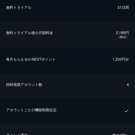
無料トライアル
31日間
無料トライアル後の⽉額料金
2,189円
（税込）
毎⽉もらえるU-NEXTポイント
1,200円分
同時視聴アカウント数
4
アカウントごとの機能制限設定
ポイント還元
最⼤40%