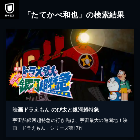
本文へスキップ
「たてかべ和也」の検索結果
映画ドラえもん のび太と銀河超特急
宇宙船銀河超特急の行き先は、宇宙最大の遊園地！映
画「ドラえもん」シリーズ第17作