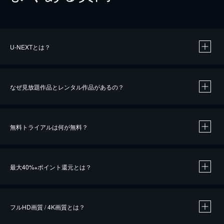
U-NEXTとは？
なぜ見放題作品とレンタル作品があるの？
無料トライアルは何が無料？
※
最大40%
ポイント還元とは？
※
※
作品によって必要なポイントが異なります。
フルHD画質 / 4K画質とは？