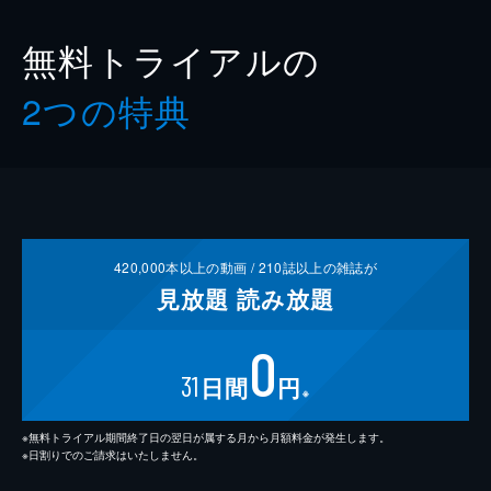
無料トライアルの
2つの特典
420,000
本以上の動画 /
210
誌以上の雑誌が
見放題
読み放題
0
31
日間
円
※
※無料トライアル期間終了日の翌日が属する月から月額料金が発生します。
※日割りでのご請求はいたしません。