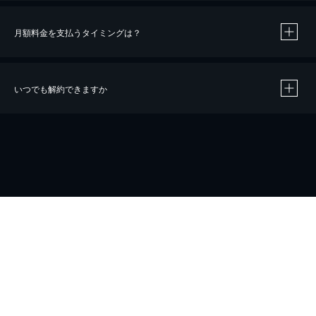
月額料金を支払うタイミングは？
※
40％ポイント還元の対象は、クレジットカード決済による作品の購入 / レンタルです。
※
iOSアプリのUコイン決済による作品の購入 / レンタルは、20％のポイント還元です。
※
還元の対象外となる決済方法や商品があります。くわしくは
こちら
をご確認ください。
いつでも解約できますか
こちら
ホーム
会社概要
プライバシー
お問い合わせ