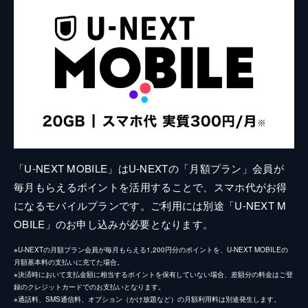
「U-NEXT MOBILE」はU-NEXTの「月額プラン」会員が
毎月もらえるポイントを活用することで、スマホ代がお得
になるモバイルプランです。ご利用には別途「U-NEXT M
OBILE」のお申し込みが必要となります。
※U-NEXTの月額プラン会員が毎月もらえる1,200円分のポイントを、U-NEXT MOBILEの
月額基本料の支払いに充てた場合。
※決済時において支払金額に相当するポイントを保有していない場合、差額分の料金はご登
録のクレジットカードでのお支払いとなります。
※通話料、SMS通信料、オプション（かけ放題など）の月額利用料は別途発生します。