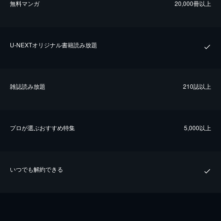
無料マンガ
20,000冊以上
U-NEXTオリジナル書籍読み放題
雑誌読み放題
210誌以上
プロが選ぶおすすめ特集
5,000以上
いつでも解約できる