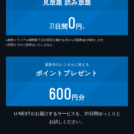
見放題
読み放題
0
31
日間
円
※
※無料トライアル期間終了日の翌日が属する月から月額料金が発生します。
※日割りでのご請求はいたしません。
最新作の
レンタルに使える
ポイント
プレゼント
600
円分
U-NEXTがお届けするサービスを、31日間ゆっくりと
お試しください。