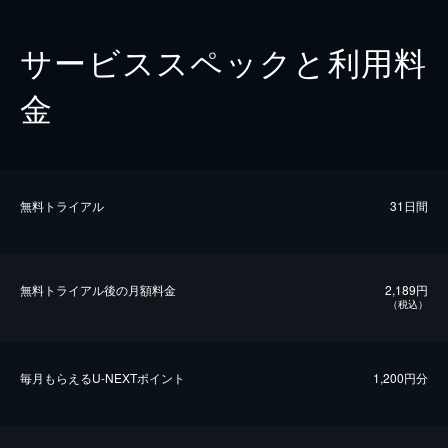
サービススペックと利用料
金
無料トライアル
31日間
無料トライアル後の⽉額料金
2,189円
（税込）
毎⽉もらえるU-NEXTポイント
1,200円分