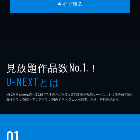
今すぐ観る
見放題作品数
！
No.1
※
とは
U-NEXT
※GEM Partners調べ/2026年7⽉ 国内の主要な定額制動画配信サービスにおける洋画/邦画/
海外ドラマ/韓流・アジアドラマ/国内ドラマ/アニメを調査。別途、有料作品あり。
01