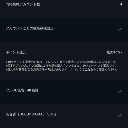
同時視聴アカウント数
4
アカウントごとの機能制限設定
ポイント還元
最⼤40%
※
※
40％ポイント還元の対象は、クレジットカード決済による作品の購入 / レンタルです。
※
iOSアプリのUコイン決済による作品の購入 / レンタルは、20％のポイント還元です。
※
還元の対象外となる決済方法や商品があります。くわしくは
こちら
をご確認ください。
フルHD画質 / 4K画質
⾼⾳質（DOLBY DIGITAL PLUS）