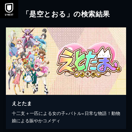
本文へスキップ
「是空とおる」の検索結果
えとたま
十二支＋一匹による女の子×バトル×日常な物語！動物
娘による賑やかコメディ