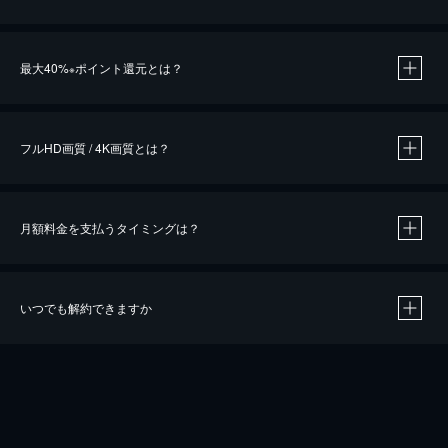
※
最大40%
ポイント還元とは？
※
※
作品によって必要なポイントが異なります。
フルHD画質 / 4K画質とは？
月額料金を支払うタイミングは？
※
40％ポイント還元の対象は、クレジットカード決済による作品の購入 / レンタルです。
※
iOSアプリのUコイン決済による作品の購入 / レンタルは、20％のポイント還元です。
※
還元の対象外となる決済方法や商品があります。くわしくは
こちら
をご確認ください。
いつでも解約できますか
こちら