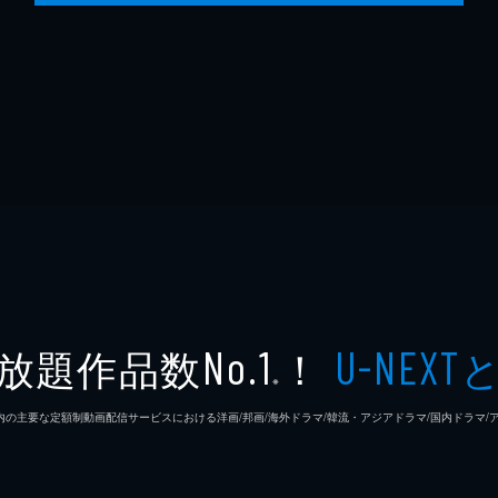
放題作品数
！
No.1
U-NEXT
※
26年7⽉ 国内の主要な定額制動画配信サービスにおける洋画/邦画/海外ドラマ/韓流・アジアドラマ/国内ドラ