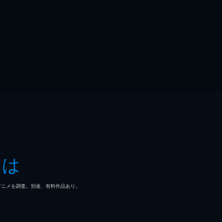
とは
マ/アニメを調査。別途、有料作品あり。