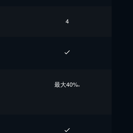
4
最⼤40%
※