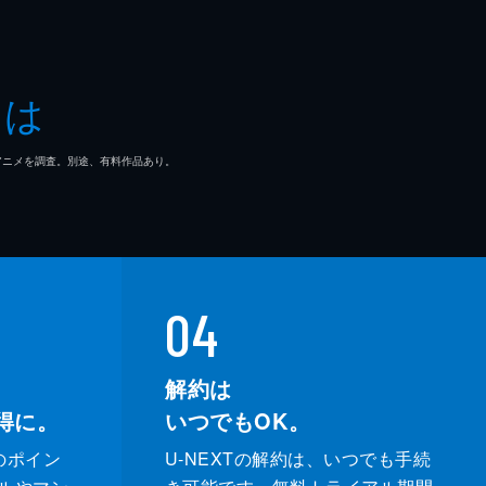
とは
マ/アニメを調査。別途、有料作品あり。
04
解約は
得に。
いつでもOK。
のポイン
U-NEXTの解約は、いつでも手続