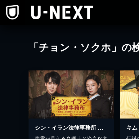
本文へスキップ
「チョン・ソクホ」の
シン・イラン法律事務所 〜真実は、あの世からやってくる！？～
幽霊が見える弁護士と冷血な弁
伝説