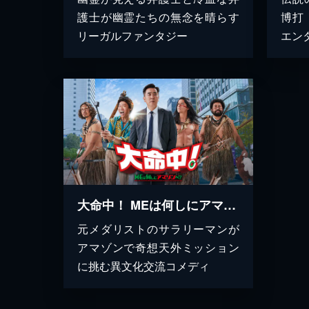
護士が幽霊たちの無念を晴らす
博打
リーガルファンタジー
エン
大命中！ MEは何しにアマゾンへ？
元メダリストのサラリーマンが
アマゾンで奇想天外ミッション
に挑む異文化交流コメディ