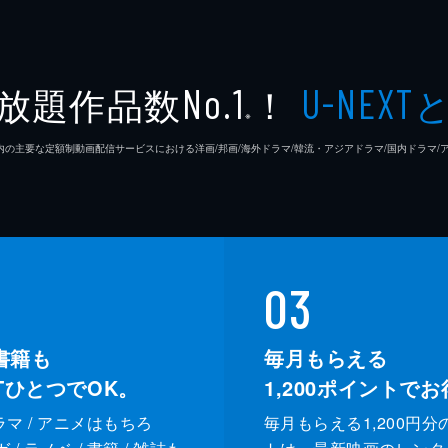
放題作品数
！
No.1
U-NEXT
※
26年7⽉ 国内の主要な定額制動画配信サービスにおける洋画/邦画/海外ドラマ/韓流・アジアドラマ/国内ドラ
03
書籍も
毎月もらえる
XTひとつでOK。
1,200
ポイントでお
ドラマ / アニメはもちろ
毎月もらえる1,200円分