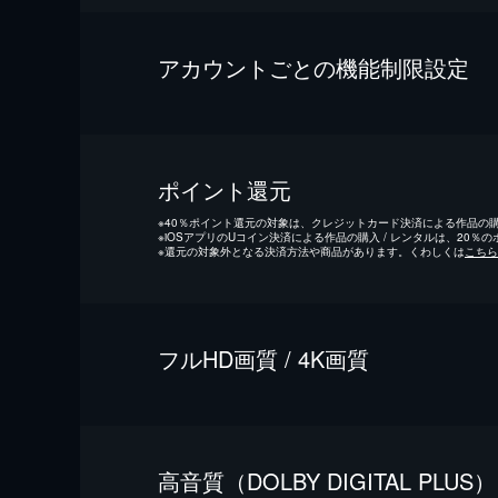
アカウントごとの機能制限設定
ポイント還元
※
40％ポイント還元の対象は、クレジットカード決済による作品の購入
※
iOSアプリのUコイン決済による作品の購入 / レンタルは、20％
※
還元の対象外となる決済方法や商品があります。くわしくは
こちら
フルHD画質 / 4K画質
⾼⾳質（DOLBY DIGITAL PLUS）