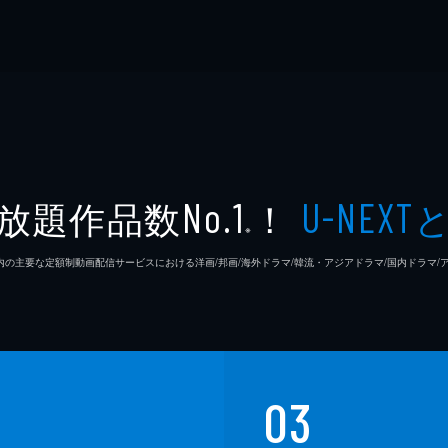
放題作品数
！
No.1
U-NEXT
※
26年7⽉ 国内の主要な定額制動画配信サービスにおける洋画/邦画/海外ドラマ/韓流・アジアドラマ/国内ドラ
03