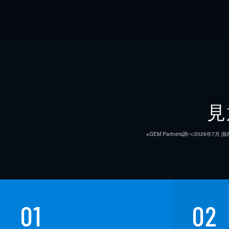
見
※GEM Partners調べ/20
01
02