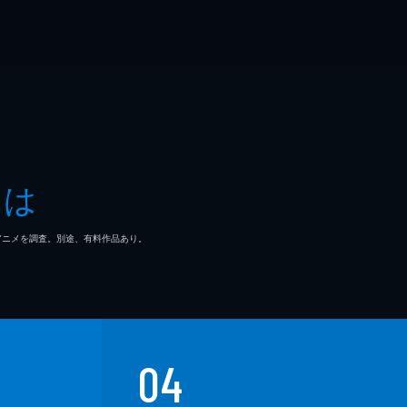
とは
マ/アニメを調査。別途、有料作品あり。
04