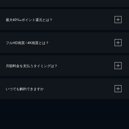
※
最大40%
ポイント還元とは？
※
※
作品によって必要なポイントが異なります。
フルHD画質 / 4K画質とは？
月額料金を支払うタイミングは？
※
40％ポイント還元の対象は、クレジットカード決済による作品の購入 / レンタルです。
※
iOSアプリのUコイン決済による作品の購入 / レンタルは、20％のポイント還元です。
※
還元の対象外となる決済方法や商品があります。くわしくは
こちら
をご確認ください。
いつでも解約できますか
こちら