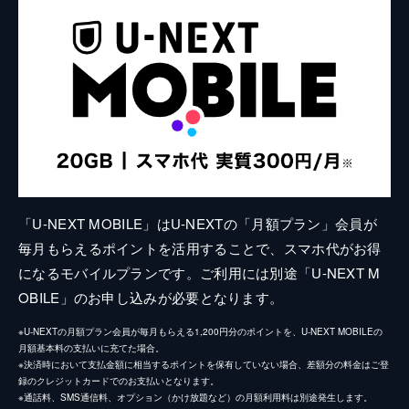
「U-NEXT MOBILE」はU-NEXTの「月額プラン」会員が
毎月もらえるポイントを活用することで、スマホ代がお得
になるモバイルプランです。ご利用には別途「U-NEXT M
OBILE」のお申し込みが必要となります。
※U-NEXTの月額プラン会員が毎月もらえる1,200円分のポイントを、U-NEXT MOBILEの
月額基本料の支払いに充てた場合。
※決済時において支払金額に相当するポイントを保有していない場合、差額分の料金はご登
録のクレジットカードでのお支払いとなります。
※通話料、SMS通信料、オプション（かけ放題など）の月額利用料は別途発生します。