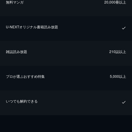
無料マンガ
20,000冊以上
U-NEXTオリジナル書籍読み放題
雑誌読み放題
210誌以上
プロが選ぶおすすめ特集
5,000以上
いつでも解約できる