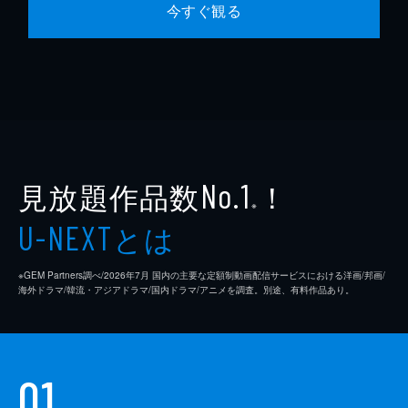
今すぐ観る
見放題作品数
！
No.1
※
とは
U-NEXT
※GEM Partners調べ/2026年7⽉ 国内の主要な定額制動画配信サービスにおける洋画/邦画/
海外ドラマ/韓流・アジアドラマ/国内ドラマ/アニメを調査。別途、有料作品あり。
01