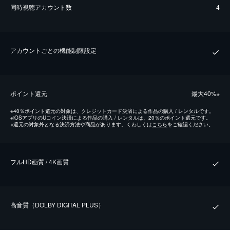
同時視聴アカウント数
4
アカウントごとの機能制限設定
ポイント還元
最⼤40%
※
※
40％ポイント還元の対象は、クレジットカード決済による作品の購入 / レンタルです。
※
iOSアプリのUコイン決済による作品の購入 / レンタルは、20％のポイント還元です。
※
還元の対象外となる決済方法や商品があります。くわしくは
こちら
をご確認ください。
フルHD画質 / 4K画質
⾼⾳質（DOLBY DIGITAL PLUS）