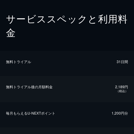
サービススペックと利用料
金
無料トライアル
31日間
無料トライアル後の⽉額料金
2,189円
（税込）
毎⽉もらえるU-NEXTポイント
1,200円分