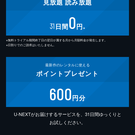
見放題
読み放題
0
31
日間
円
※
※無料トライアル期間終了日の翌日が属する月から月額料金が発生します。
※日割りでのご請求はいたしません。
最新作の
レンタルに使える
ポイント
プレゼント
600
円分
U-NEXTがお届けするサービスを、31日間ゆっくりと
お試しください。