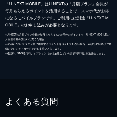
「U-NEXT MOBILE」はU-NEXTの「月額プラン」会員が
毎月もらえるポイントを活用することで、スマホ代がお得
になるモバイルプランです。ご利用には別途「U-NEXT M
OBILE」のお申し込みが必要となります。
※U-NEXTの月額プラン会員が毎月もらえる1,200円分のポイントを、U-NEXT MOBILEの
月額基本料の支払いに充てた場合。
※決済時において支払金額に相当するポイントを保有していない場合、差額分の料金はご登
録のクレジットカードでのお支払いとなります。
※通話料、SMS通信料、オプション（かけ放題など）の月額利用料は別途発生します。
よくある質問