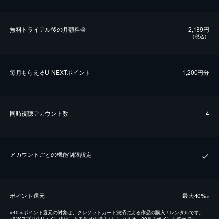
無料トライアル後の⽉額料金
2,189円
（税込）
毎⽉もらえるU-NEXTポイント
1,200円分
同時視聴アカウント数
4
アカウントごとの機能制限設定
ポイント還元
最⼤40%
※
※
40％ポイント還元の対象は、クレジットカード決済による作品の購入 / レンタルです。
※
iOSアプリのUコイン決済による作品の購入 / レンタルは、20％のポイント還元です。