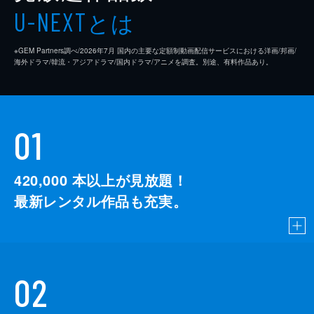
とは
U-NEXT
※GEM Partners調べ/2026年7⽉ 国内の主要な定額制動画配信サービスにおける洋画/邦画/
海外ドラマ/韓流・アジアドラマ/国内ドラマ/アニメを調査。別途、有料作品あり。
01
420,000
本以上が見放題！
最新レンタル作品も充実。
02