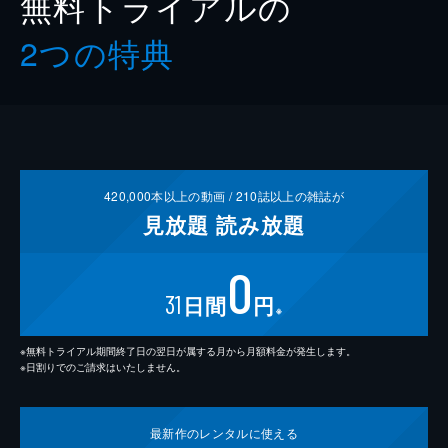
無料トライアルの
2つの特典
420,000
本以上の動画 /
210
誌以上の雑誌が
見放題
読み放題
0
31
日間
円
※
※無料トライアル期間終了日の翌日が属する月から月額料金が発生します。
※日割りでのご請求はいたしません。
最新作の
レンタルに使える