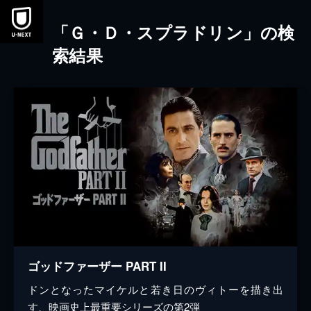
本文へスキップ
「Ｇ・Ｄ・スプラドリン」の検
索結果
ゴッドファーザー PART II
ドンとなったマイケルと若き日のヴィトーを描き出
す、映画史上最重要シリーズの第2弾