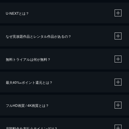
U-NEXTとは？
なぜ見放題作品とレンタル作品があるの？
無料トライアルは何が無料？
※
最大40%
ポイント還元とは？
※
※
作品によって必要なポイントが異なります。
フルHD画質 / 4K画質とは？
月額料金を支払うタイミングは？