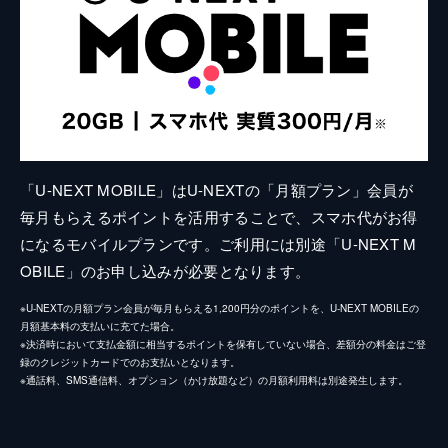
「U-NEXT MOBILE」はU-NEXTの「月額プラン」会員が
毎月もらえるポイントを活用することで、スマホ代がお得
になるモバイルプランです。ご利用には別途「U-NEXT M
OBILE」のお申し込みが必要となります。
※U-NEXTの月額プラン会員が毎月もらえる1,200円分のポイントを、U-NEXT MOBILEの
月額基本料の支払いに充てた場合。
※決済時において支払金額に相当するポイントを保有していない場合、差額分の料金はご登
録のクレジットカードでのお支払いとなります。
※通話料、SMS通信料、オプション（かけ放題など）の月額利用料は別途発生します。