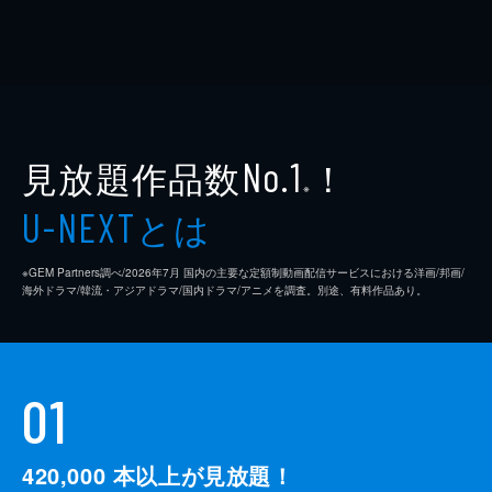
見放題作品数
！
No.1
※
とは
U-NEXT
※GEM Partners調べ/2026年7⽉ 国内の主要な定額制動画配信サービスにおける洋画/邦画/
海外ドラマ/韓流・アジアドラマ/国内ドラマ/アニメを調査。別途、有料作品あり。
01
420,000
本以上が見放題！