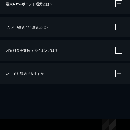
最大40%
ポイント還元とは？
※
※
作品によって必要なポイントが異なります。
フルHD画質 / 4K画質とは？
月額料金を支払うタイミングは？
※
40％ポイント還元の対象は、クレジットカード決済による作品の購入 / レンタルです。
※
iOSアプリのUコイン決済による作品の購入 / レンタルは、20％のポイント還元です。
※
還元の対象外となる決済方法や商品があります。くわしくは
こちら
をご確認ください。
いつでも解約できますか
こちら