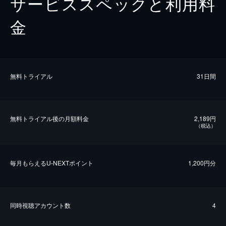
サービススペックと利用料
金
無料トライアル
31日間
無料トライアル後の⽉額料金
2,189円
（税込）
毎⽉もらえるU-NEXTポイント
1,200円分
同時視聴アカウント数
4