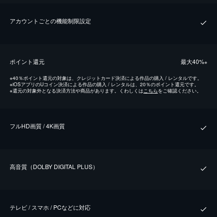
アカウントごとの機能制限設定
ポイント還元
最⼤40%
※
※
40％ポイント還元の対象は、クレジットカード決済による作品の購入 / レンタルです。
※
iOSアプリのUコイン決済による作品の購入 / レンタルは、20％のポイント還元です。
※
還元の対象外となる決済方法や商品があります。くわしくは
こちら
をご確認ください。
フルHD画質 / 4K画質
⾼⾳質（DOLBY DIGITAL PLUS）
テレビ / スマホ / PCなどに対応