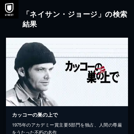
本文へスキップ
「ネイサン・ジョージ」の検索
結果
カッコーの巣の上で
1975年のアカデミー賞主要5部門を独占、人間の尊厳
をうたった不朽の名作