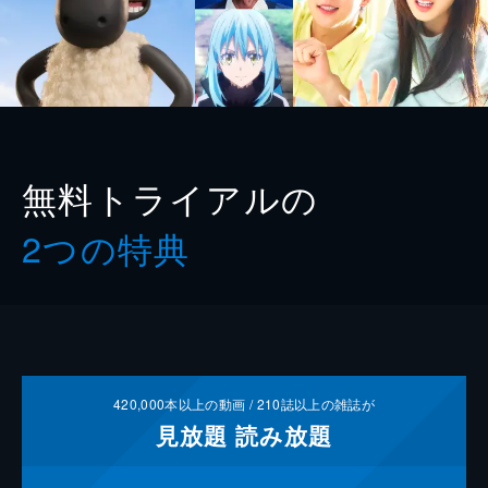
無料トライアルの
2つの特典
420,000
本以上の動画 /
210
誌以上の雑誌が
見放題
読み放題