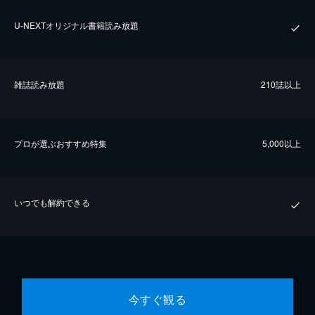
U-NEXTオリジナル書籍読み放題
雑誌読み放題
210誌以上
プロが選ぶおすすめ特集
5,000以上
いつでも解約できる
今すぐ観る