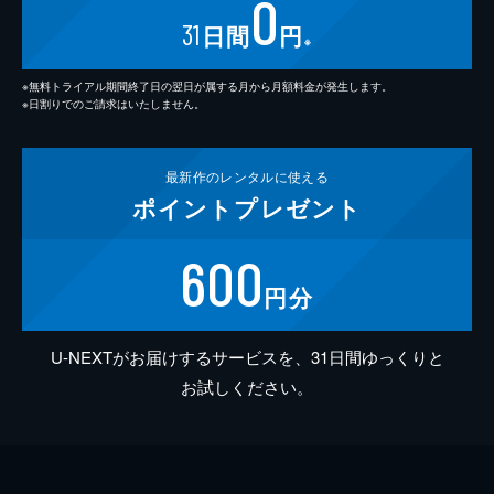
0
31
日間
円
※
※無料トライアル期間終了日の翌日が属する月から月額料金が発生します。
※日割りでのご請求はいたしません。
最新作の
レンタルに使える
ポイント
プレゼント
600
円分
U-NEXTがお届けするサービスを、31日間ゆっくりと
お試しください。