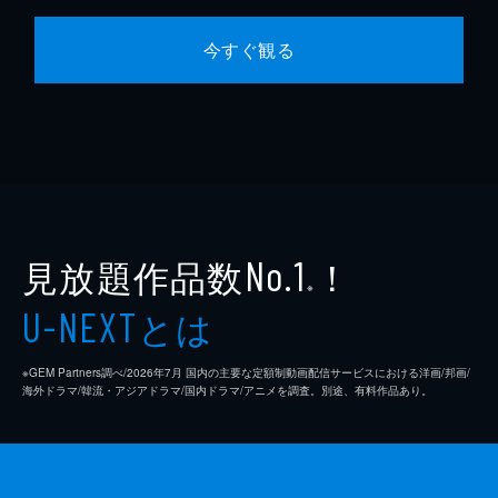
今すぐ観る
見放題作品数
！
No.1
※
とは
U-NEXT
※GEM Partners調べ/2026年7⽉ 国内の主要な定額制動画配信サービスにおける洋画/邦画/
海外ドラマ/韓流・アジアドラマ/国内ドラマ/アニメを調査。別途、有料作品あり。