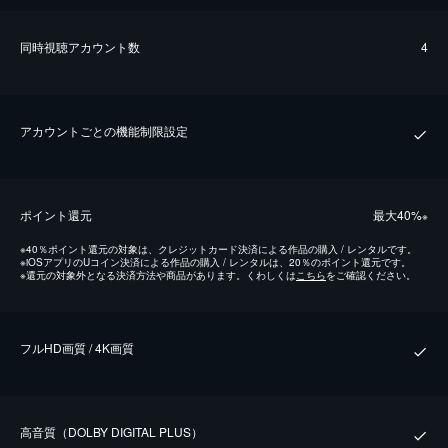
同時視聴アカウント数
4
アカウントごとの機能制限設定
ポイント還元
最⼤40%
※
※
40％ポイント還元の対象は、クレジットカード決済による作品の購入 / レンタルです。
※
iOSアプリのUコイン決済による作品の購入 / レンタルは、20％のポイント還元です。
※
還元の対象外となる決済方法や商品があります。くわしくは
こちら
をご確認ください。
フルHD画質 / 4K画質
⾼⾳質（DOLBY DIGITAL PLUS）