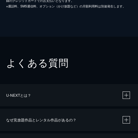
録のクレジットカードでのお支払いとなります。
※通話料、SMS通信料、オプション（かけ放題など）の月額利用料は別途発生します。
よくある質問
U-NEXTとは？
なぜ見放題作品とレンタル作品があるの？