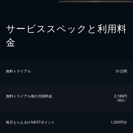
サービススペックと利用料
金
無料トライアル
31日間
無料トライアル後の⽉額料金
2,189円
（税込）
毎⽉もらえるU-NEXTポイント
1,200円分