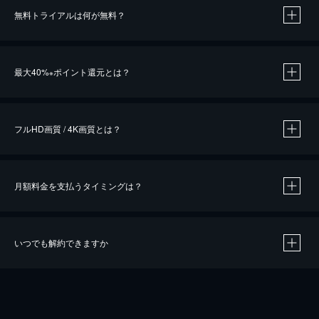
無料トライアルは何が無料？
※
最大40%
ポイント還元とは？
※
※
作品によって必要なポイントが異なります。
フルHD画質 / 4K画質とは？
月額料金を支払うタイミングは？
※
40％ポイント還元の対象は、クレジットカード決済による作品の購入 / レンタルです。
※
iOSアプリのUコイン決済による作品の購入 / レンタルは、20％のポイント還元です。
※
還元の対象外となる決済方法や商品があります。くわしくは
こちら
をご確認ください。
いつでも解約できますか