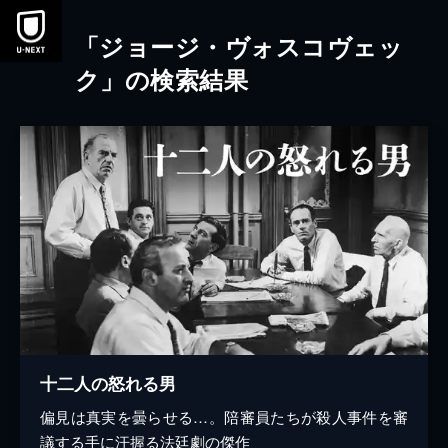
本文へスキップ
「ジョージ・ヴォスコヴェッ
ク」の検索結果
十二人の怒れる男
偏見は真実を曇らせる…。陪審員たちが殺人事件を審
議する手に汗握る法廷劇の傑作