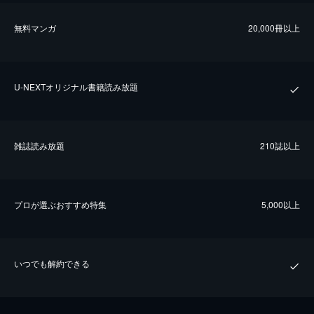
無料マンガ
20,000冊以上
U-NEXTオリジナル書籍読み放題
雑誌読み放題
210誌以上
プロが選ぶおすすめ特集
5,000以上
いつでも解約できる