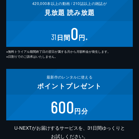
420,000
本以上の動画 /
210
誌以上の雑誌が
見放題
読み放題
0
31
日間
円
※
※無料トライアル期間終了日の翌日が属する月から月額料金が発生します。
※日割りでのご請求はいたしません。
最新作の
レンタルに使える
ポイント
プレゼント
600
円分
U-NEXTがお届けするサービスを、31日間ゆっくりと
お試しください。