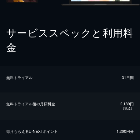
サービススペックと利用料
金
無料トライアル
31日間
無料トライアル後の⽉額料金
2,189円
（税込）
毎⽉もらえるU-NEXTポイント
1,200円分