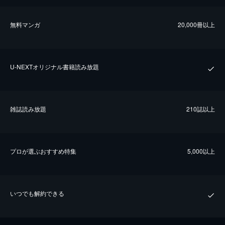
無料マンガ
20,000冊以上
U-NEXTオリジナル書籍読み放題
雑誌読み放題
210誌以上
プロが選ぶおすすめ特集
5,000以上
いつでも解約できる