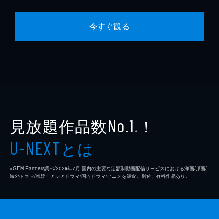
今すぐ観る
見放題作品数
！
No.1
※
とは
U-NEXT
※GEM Partners調べ/2026年7⽉ 国内の主要な定額制動画配信サービスにおける洋画/邦画/
海外ドラマ/韓流・アジアドラマ/国内ドラマ/アニメを調査。別途、有料作品あり。