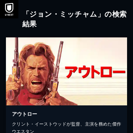
本文へスキップ
「ジョン・ミッチャム」の検索
結果
アウトロー
クリント・イーストウッドが監督、主演を務めた傑作
ウエスタン