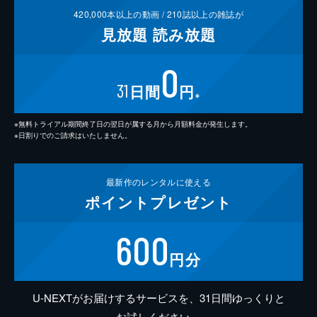
420,000
本以上の動画 /
210
誌以上の雑誌が
見放題
読み放題
0
31
日間
円
※
※無料トライアル期間終了日の翌日が属する月から月額料金が発生します。
※日割りでのご請求はいたしません。
最新作の
レンタルに使える
ポイント
プレゼント
600
円分
U-NEXTがお届けするサービスを、31日間ゆっくりと
お試しください。