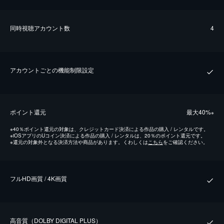
同時視聴アカウント数
4
アカウントごとの機能制限設定
ポイント還元
最⼤40%
※
※
40％ポイント還元の対象は、クレジットカード決済による作品の購入 / レンタルです。
※
iOSアプリのUコイン決済による作品の購入 / レンタルは、20％のポイント還元です。
※
還元の対象外となる決済方法や商品があります。くわしくは
こちら
をご確認ください。
フルHD画質 / 4K画質
⾼⾳質（DOLBY DIGITAL PLUS）