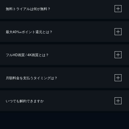
無料トライアルは何が無料？
※
最大40%
ポイント還元とは？
※
※
作品によって必要なポイントが異なります。
フルHD画質 / 4K画質とは？
月額料金を支払うタイミングは？
※
40％ポイント還元の対象は、クレジットカード決済による作品の購入 / レンタルです。
※
iOSアプリのUコイン決済による作品の購入 / レンタルは、20％のポイント還元です。
※
還元の対象外となる決済方法や商品があります。くわしくは
こちら
をご確認ください。
いつでも解約できますか