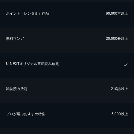
ポイント（レンタル）作品
60,000本以上
無料マンガ
20,000冊以上
U-NEXTオリジナル書籍読み放題
雑誌読み放題
210誌以上
プロが選ぶおすすめ特集
5,000以上