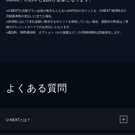
※U-NEXTの月額プラン会員が毎月もらえる1,200円分のポイントを、U-NEXT MOBILEの
月額基本料の支払いに充てた場合。
※決済時において支払金額に相当するポイントを保有していない場合、差額分の料金はご登
録のクレジットカードでのお支払いとなります。
※通話料、SMS通信料、オプション（かけ放題など）の月額利用料は別途発生します。
よくある質問
U-NEXTとは？