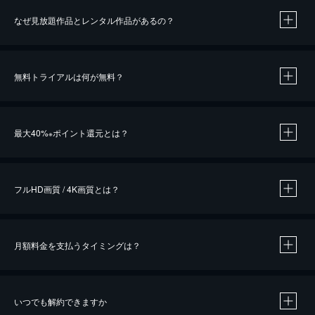
なぜ見放題作品とレンタル作品があるの？
無料トライアルは何が無料？
※
最大40%
ポイント還元とは？
※
※
作品によって必要なポイントが異なります。
フルHD画質 / 4K画質とは？
月額料金を支払うタイミングは？
※
40％ポイント還元の対象は、クレジットカード決済による作品の購入 / レンタルです。
※
iOSアプリのUコイン決済による作品の購入 / レンタルは、20％のポイント還元です。
※
還元の対象外となる決済方法や商品があります。くわしくは
こちら
をご確認ください。
いつでも解約できますか