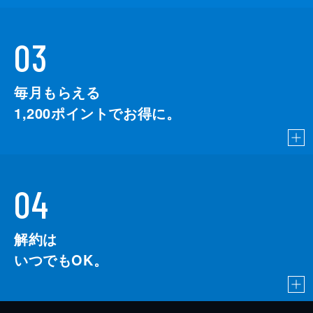
03
毎月もらえる
1,200
ポイントでお得に。
04
解約は
いつでもOK。