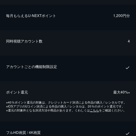
毎⽉もらえるU-NEXTポイント
1,200円分
同時視聴アカウント数
4
アカウントごとの機能制限設定
ポイント還元
最⼤40%
※
※
40％ポイント還元の対象は、クレジットカード決済による作品の購入 / レンタルです。
※
iOSアプリのUコイン決済による作品の購入 / レンタルは、20％のポイント還元です。
※
還元の対象外となる決済方法や商品があります。くわしくは
こちら
をご確認ください。
フルHD画質 / 4K画質