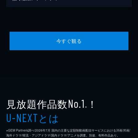
今すぐ観る
見放題作品数
！
No.1
※
とは
U-NEXT
※GEM Partners調べ/2026年7⽉ 国内の主要な定額制動画配信サービスにおける洋画/邦画/
海外ドラマ/韓流・アジアドラマ/国内ドラマ/アニメを調査。別途、有料作品あり。