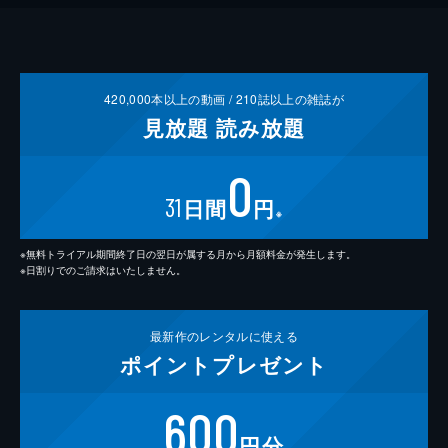
420,000
本以上の動画 /
210
誌以上の雑誌が
見放題
読み放題
0
31
日間
円
※
※無料トライアル期間終了日の翌日が属する月から月額料金が発生します。
※日割りでのご請求はいたしません。
最新作の
レンタルに使える
ポイント
プレゼント
600
円分