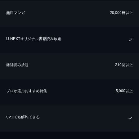
無料マンガ
20,000冊以上
U-NEXTオリジナル書籍読み放題
雑誌読み放題
210誌以上
プロが選ぶおすすめ特集
5,000以上
いつでも解約できる