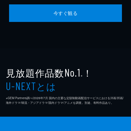
今すぐ観る
見放題作品数
！
No.1
※
とは
U-NEXT
※GEM Partners調べ/2026年7⽉ 国内の主要な定額制動画配信サービスにおける洋画/邦画/
海外ドラマ/韓流・アジアドラマ/国内ドラマ/アニメを調査。別途、有料作品あり。