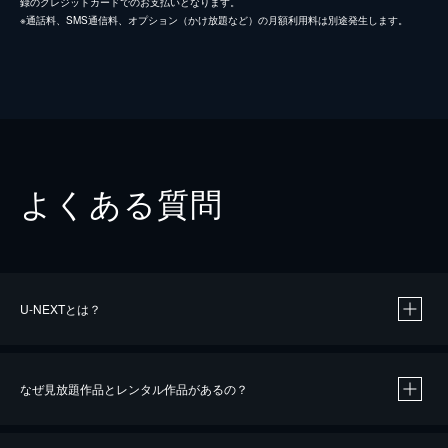
録のクレジットカードでのお支払いとなります。
※通話料、SMS通信料、オプション（かけ放題など）の月額利用料は別途発生します。
よくある質問
U-NEXTとは？
なぜ見放題作品とレンタル作品があるの？