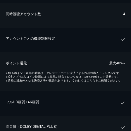
同時視聴アカウント数
4
アカウントごとの機能制限設定
ポイント還元
最⼤40%
※
※
40％ポイント還元の対象は、クレジットカード決済による作品の購入 / レンタルです。
※
iOSアプリのUコイン決済による作品の購入 / レンタルは、20％のポイント還元です。
※
還元の対象外となる決済方法や商品があります。くわしくは
こちら
をご確認ください。
フルHD画質 / 4K画質
⾼⾳質（DOLBY DIGITAL PLUS）