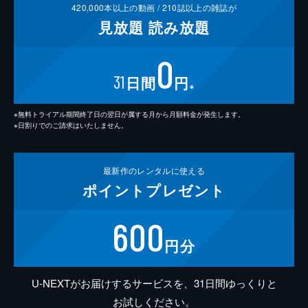
420,000
本以上の動画 /
210
誌以上の雑誌が
見放題
読み放題
0
31
日間
円
※
※無料トライアル期間終了日の翌日が属する月から月額料金が発生します。
※日割りでのご請求はいたしません。
最新作の
レンタルに使える
ポイント
プレゼント
600
円分
U-NEXTがお届けするサービスを、31日間ゆっくりと
お試しください。