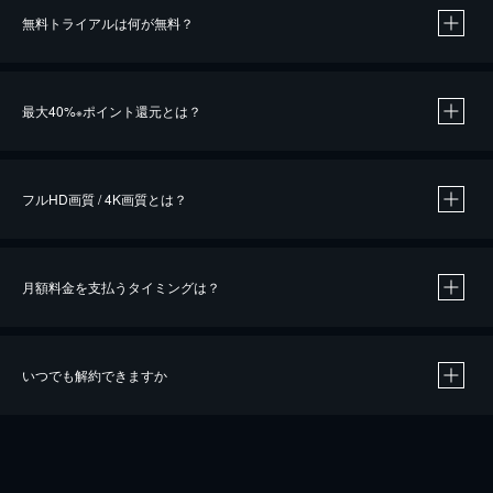
無料トライアルは何が無料？
※
最大40%
ポイント還元とは？
※
※
作品によって必要なポイントが異なります。
フルHD画質 / 4K画質とは？
月額料金を支払うタイミングは？
※
40％ポイント還元の対象は、クレジットカード決済による作品の購入 / レンタルです。
※
iOSアプリのUコイン決済による作品の購入 / レンタルは、20％のポイント還元です。
※
還元の対象外となる決済方法や商品があります。くわしくは
こちら
をご確認ください。
いつでも解約できますか