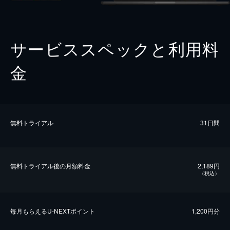
サービススペックと利用料
金
無料トライアル
31日間
無料トライアル後の⽉額料金
2,189円
（税込）
毎⽉もらえるU-NEXTポイント
1,200円分