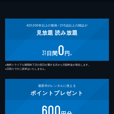
420,000
本以上の動画 /
210
誌以上の雑誌が
見放題
読み放題
0
31
日間
円
※
※無料トライアル期間終了日の翌日が属する月から月額料金が発生します。
※日割りでのご請求はいたしません。
最新作の
レンタルに使える
ポイント
プレゼント
600
円分