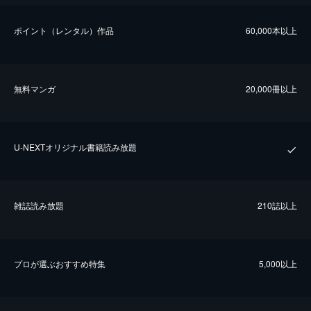
ポイント（レンタル）作品
60,000本以上
無料マンガ
20,000冊以上
U-NEXTオリジナル書籍読み放題
雑誌読み放題
210誌以上
プロが選ぶおすすめ特集
5,000以上