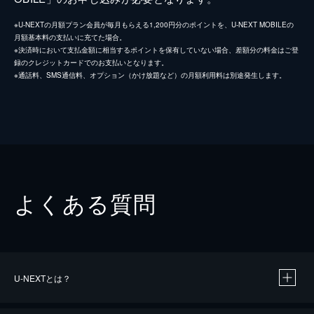
※U-NEXTの月額プラン会員が毎月もらえる1,200円分のポイントを、U-NEXT MOBILEの
月額基本料の支払いに充てた場合。
※決済時において支払金額に相当するポイントを保有していない場合、差額分の料金はご登
録のクレジットカードでのお支払いとなります。
※通話料、SMS通信料、オプション（かけ放題など）の月額利用料は別途発生します。
よくある質問
U-NEXTとは？