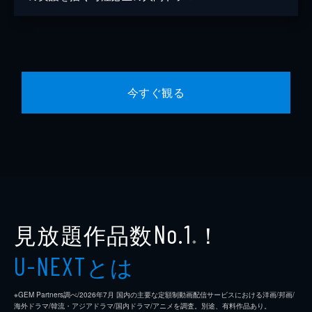
今すぐ観る
見放題作品数
！
No.1
※
とは
U-NEXT
※GEM Partners調べ/2026年7⽉ 国内の主要な定額制動画配信サービスにおける洋画/邦画/
海外ドラマ/韓流・アジアドラマ/国内ドラマ/アニメを調査。別途、有料作品あり。