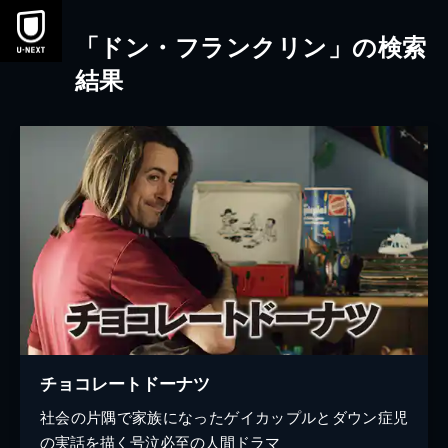
本文へスキップ
「ドン・フランクリン」の検索
結果
チョコレートドーナツ
社会の片隅で家族になったゲイカップルとダウン症児
の実話を描く号泣必至の人間ドラマ