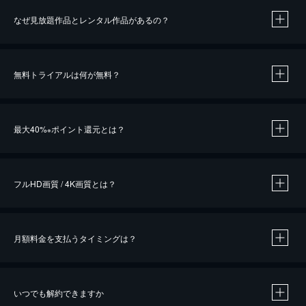
なぜ見放題作品とレンタル作品があるの？
無料トライアルは何が無料？
※
最大40%
ポイント還元とは？
※
※
作品によって必要なポイントが異なります。
フルHD画質 / 4K画質とは？
月額料金を支払うタイミングは？
※
40％ポイント還元の対象は、クレジットカード決済による作品の購入 / レンタルです。
※
iOSアプリのUコイン決済による作品の購入 / レンタルは、20％のポイント還元です。
※
還元の対象外となる決済方法や商品があります。くわしくは
こちら
をご確認ください。
いつでも解約できますか