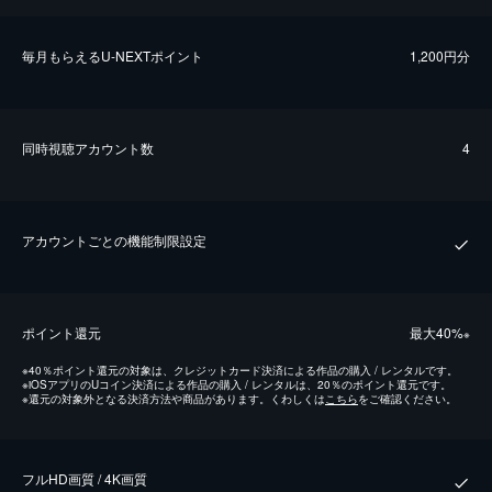
毎⽉もらえるU-NEXTポイント
1,200円分
同時視聴アカウント数
4
アカウントごとの機能制限設定
ポイント還元
最⼤40%
※
※
40％ポイント還元の対象は、クレジットカード決済による作品の購入 / レンタルです。
※
iOSアプリのUコイン決済による作品の購入 / レンタルは、20％のポイント還元です。
※
還元の対象外となる決済方法や商品があります。くわしくは
こちら
をご確認ください。
フルHD画質 / 4K画質