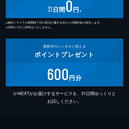
0
31
日間
円
※
※無料トライアル期間終了日の翌日が属する月から月額料金が発生します。
※日割りでのご請求はいたしません。
最新作の
レンタルに使える
ポイント
プレゼント
600
円分
U-NEXTがお届けするサービスを、31日間ゆっくりと
お試しください。