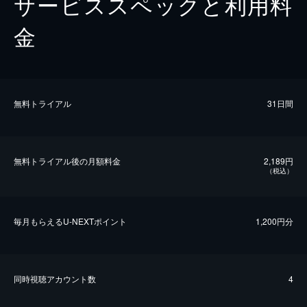
サービススペックと利用料
金
無料トライアル
31日間
無料トライアル後の⽉額料金
2,189円
（税込）
毎⽉もらえるU-NEXTポイント
1,200円分
同時視聴アカウント数
4