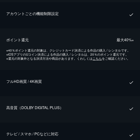
アカウントごとの機能制限設定
ポイント還元
最⼤40%
※
※
40％ポイント還元の対象は、クレジットカード決済による作品の購入 / レンタルです。
※
iOSアプリのUコイン決済による作品の購入 / レンタルは、20％のポイント還元です。
※
還元の対象外となる決済方法や商品があります。くわしくは
こちら
をご確認ください。
フルHD画質 / 4K画質
⾼⾳質（DOLBY DIGITAL PLUS）
テレビ / スマホ / PCなどに対応