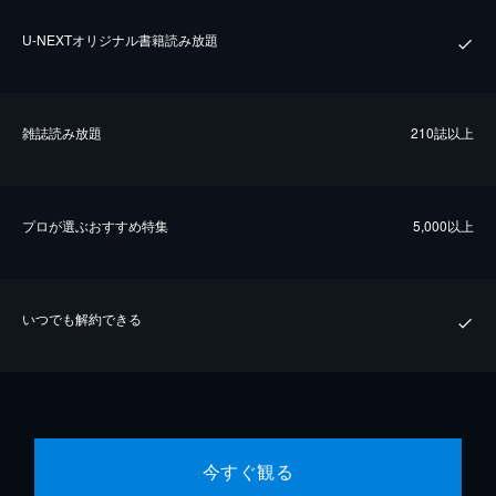
U-NEXTオリジナル書籍読み放題
雑誌読み放題
210誌以上
プロが選ぶおすすめ特集
5,000以上
いつでも解約できる
今すぐ観る