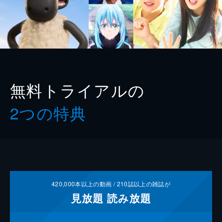
無料トライアルの
2つの特典
420,000
本以上の動画 /
210
誌以上の雑誌が
見放題
読み放題