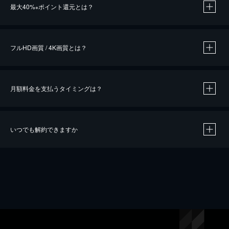
最大40%
ポイント還元とは？
※
※
作品によって必要なポイントが異なります。
フルHD画質 / 4K画質とは？
月額料金を支払うタイミングは？
※
40％ポイント還元の対象は、クレジットカード決済による作品の購入 / レンタルです。
※
iOSアプリのUコイン決済による作品の購入 / レンタルは、20％のポイント還元です。
※
還元の対象外となる決済方法や商品があります。くわしくは
こちら
をご確認ください。
いつでも解約できますか
こちら