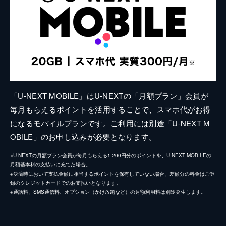
「U-NEXT MOBILE」はU-NEXTの「月額プラン」会員が
毎月もらえるポイントを活用することで、スマホ代がお得
になるモバイルプランです。ご利用には別途「U-NEXT M
OBILE」のお申し込みが必要となります。
※U-NEXTの月額プラン会員が毎月もらえる1,200円分のポイントを、U-NEXT MOBILEの
月額基本料の支払いに充てた場合。
※決済時において支払金額に相当するポイントを保有していない場合、差額分の料金はご登
録のクレジットカードでのお支払いとなります。
※通話料、SMS通信料、オプション（かけ放題など）の月額利用料は別途発生します。