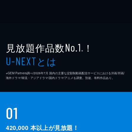
見放題作品数
！
No.1
※
とは
U-NEXT
※GEM Partners調べ/2026年7⽉ 国内の主要な定額制動画配信サービスにおける洋画/邦画/
海外ドラマ/韓流・アジアドラマ/国内ドラマ/アニメを調査。別途、有料作品あり。
01
420,000
本以上が見放題！