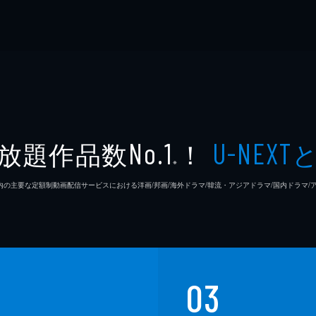
放題作品数
！
No.1
U-NEXT
※
26年7⽉ 国内の主要な定額制動画配信サービスにおける洋画/邦画/海外ドラマ/韓流・アジアドラマ/国内ドラ
03