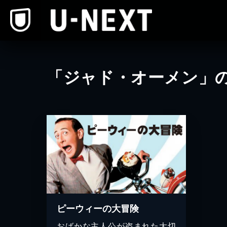
本文へスキップ
「ジャド・オーメン」
ピーウィーの大冒険
おばかな主人公が盗まれた大切