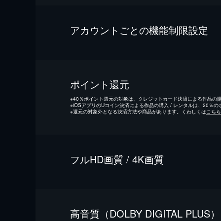
アカウントごとの機能制限設定
ポイント還元
※
40％ポイント還元の対象は、クレジットカード決済による作品の購入
※
iOSアプリのUコイン決済による作品の購入 / レンタルは、20％
※
還元の対象外となる決済方法や商品があります。くわしくは
こちら
フルHD画質 / 4K画質
⾼⾳質（DOLBY DIGITAL PLUS）