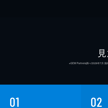
見
※GEM Partners調べ/20
01
02