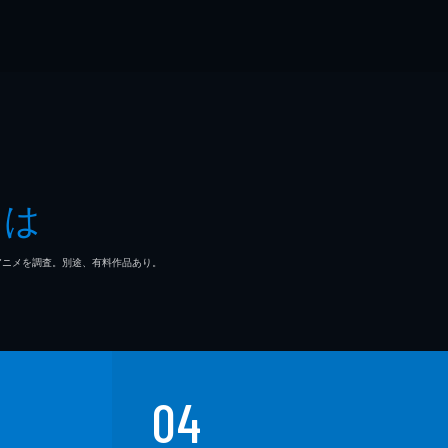
とは
マ/アニメを調査。別途、有料作品あり。
04