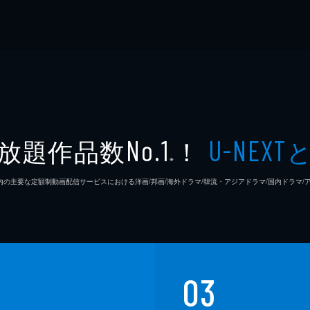
放題作品数
！
No.1
U-NEXT
※
26年7⽉ 国内の主要な定額制動画配信サービスにおける洋画/邦画/海外ドラマ/韓流・アジアドラマ/国内ドラ
03