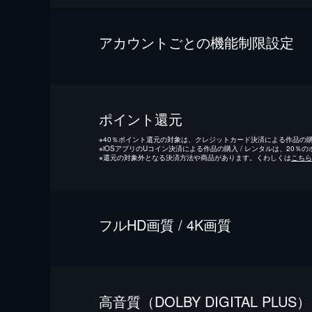
アカウントごとの機能制限設定
ポイント還元
※
40％ポイント還元の対象は、クレジットカード決済による作品の購入
※
iOSアプリのUコイン決済による作品の購入 / レンタルは、20％
※
還元の対象外となる決済方法や商品があります。くわしくは
こちら
フルHD画質 / 4K画質
⾼⾳質（DOLBY DIGITAL PLUS）