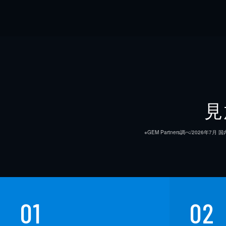
見
※GEM Partners調べ/20
01
02