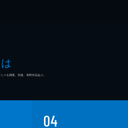
とは
マ/アニメを調査。別途、有料作品あり。
04