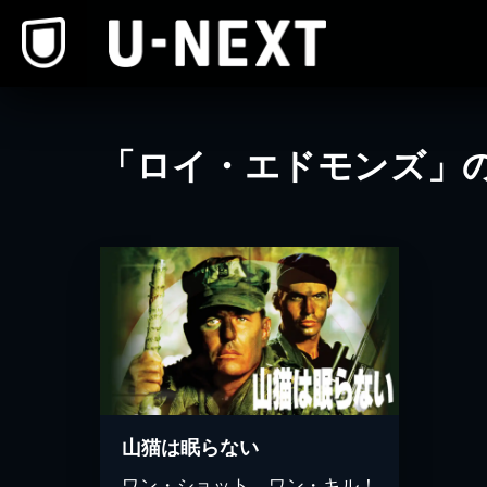
本文へスキップ
「ロイ・エドモンズ」
山猫は眠らない
ワン・ショット、ワン・キル！