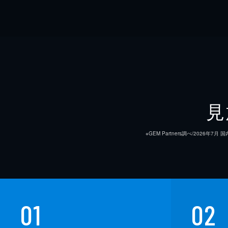
見
※GEM Partners調べ/20
01
02