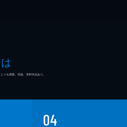
とは
マ/アニメを調査。別途、有料作品あり。
04