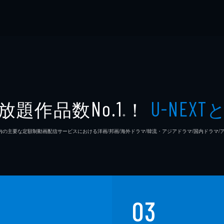
放題作品数
！
No.1
U-NEXT
※
26年7⽉ 国内の主要な定額制動画配信サービスにおける洋画/邦画/海外ドラマ/韓流・アジアドラマ/国内ドラ
03