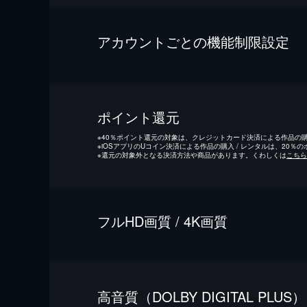
アカウントごとの機能制限設定
ポイント還元
※
40％ポイント還元の対象は、クレジットカード決済による作品の購入
※
iOSアプリのUコイン決済による作品の購入 / レンタルは、20％
※
還元の対象外となる決済方法や商品があります。くわしくは
こちら
フルHD画質 / 4K画質
⾼⾳質（DOLBY DIGITAL PLUS）